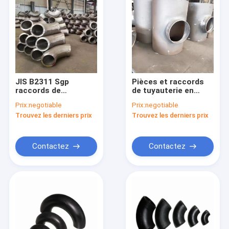
JIS B2311 Sgp
Pièces et raccords
raccords de
de tuyauterie en
tuyauterie soudés à
acier au carbone de
Prix:
negotiable
Prix:
negotiable
90 degrés par
10 kilos soudés par
Trouvez les derniers prix
Trouvez les derniers prix
soupape à bout de
soupape pour usine
coude
Contactez
Contactez
Maison
Produits
Au sujet de nous