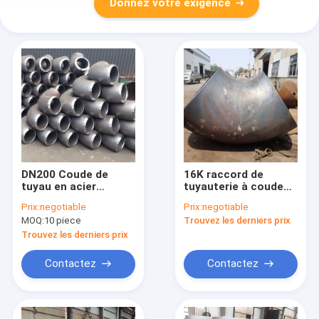
Donnez votre exigence
DN200 Coude de
16K raccord de
tuyau en acier
tuyauterie à coude
EN10253-1 EN10253-
Sgp Jis B2311
Prix:
negotiable
Prix:
negotiable
2 Norme JIS B2313
MOQ:
10 piece
Trouvez les derniers prix
Trouvez les derniers prix
Contactez
Contactez