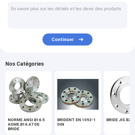
BRIDE BS 4504
BRIDE AWWA C207-07
MONTAGE DE TUYAU ASME B16.9
Continuer
EN 10253 DU MONTAGE DE TUYAU DIN
MONTAGE DE TUYAU SGP JIS B2311
Nos Catégories
COUDE DE TUYAU D'ACIER
PIÈCE EN T DE TUYAU D'ACIER
Réducteur de tuyau d'acier
Chapeau de tuyau d'acier
NORME ANSI B16.5
BRIDENT EN 1092-1
BRIDE JIS B22
FROGED ADAPTANT ASME B16.11
ASME B16.47 DE
DIN
BRIDE