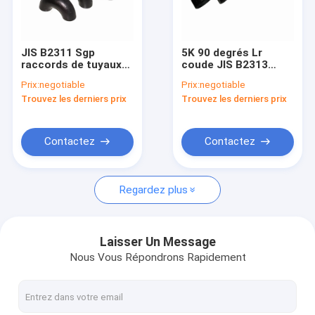
Visite d'usine
Contrôle de qualité
JIS B2311 Sgp
5K 90 degrés Lr
raccords de tuyaux
coude JIS B2313
Contactez-nous
de soudage en acier
Normes de mise en
Prix:
negotiable
Prix:
negotiable
au carbone à coude
œuvre
Trouvez les derniers prix
Trouvez les derniers prix
sans soudure DN15
Nouvelles
Cas
Contactez
Contactez
Regardez plus
NORME ANSI B16.5 ASME B16.47 DE BRIDE
BRIDENT EN 1092-1 DIN
Laisser Un Message
Nous Vous Répondrons Rapidement
BRIDE JIS B2220
GOST 33259 DE BRIDE