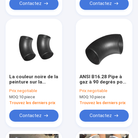
Contactez
Contactez
La couleur noire de la
ANSI B16.28 Pipe à
peinture sur la
gaz à 90 degrés pour
surface du tuyau en
l'industrie
Prix:
negotiable
Prix:
negotiable
acier
pétrochimique
MOQ:
10 piece
MOQ:
10 piece
Trouvez les derniers prix
Trouvez les derniers prix
Contactez
Contactez