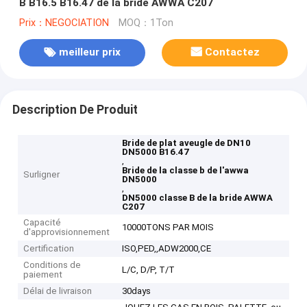
B B16.5 B16.47 de la bride AWWA C207
Prix：NEGOCIATION
MOQ：1Ton
meilleur prix
Contactez
Description De Produit
Bride de plat aveugle de DN10
DN5000 B16.47
,
Bride de la classe b de l'awwa
Surligner
DN5000
,
DN5000 classe B de la bride AWWA
C207
Capacité
10000TONS PAR MOIS
d'approvisionnement
Certification
ISO,PED,,ADW2000,CE
Conditions de
L/C, D/P, T/T
paiement
Délai de livraison
30days