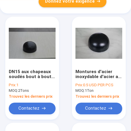
Donnez votre exigence
DN15 aux chapeaux
Montures d'acier
soudés bout à bout
inoxydable d'acier au
SCH10 sans couture
carbone pour l'huile
Prix:
1
Prix:
0.5 USD PER PCS
SCH20 SCH100
de noir d'en de la
MOQ:
2Tons
MOQ:
1Ton
SCH120 XXS de
norme ANSI B16.9
l'acier inoxydable
DIN de tuyaux
Trouvez les derniers prix
Trouvez les derniers prix
DN1200
Contactez
Contactez