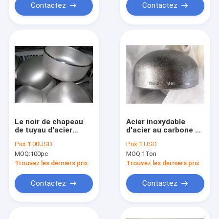
Contactez
Contactez
Le noir de chapeau
Acier inoxydable
de tuyau d'acier
d'acier au carbone de
soudé par bout a
chapeau de tuyau
Prix:
1.00USD
Prix:
1 USD
galvanisé l'acier
d'acier de GOST d'en
MOQ:
100pc
MOQ:
1Ton
inoxydable ASTM
JIS de la norme ANSI
A182 F304
B16.9 DIN
Trouvez les derniers prix
Trouvez les derniers prix
Contactez
Contactez