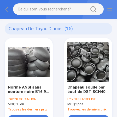
Chapeau De Tuyau D'acier
(15)
Norme ANSI sans
Chapeau soudé par
couture noire B16.9
bout de DST SCH40
SCH40 SCH80 de
SCH80 SCH160
Prix:
NEGOCIATION
Prix:
1USD-100USD
montures de tuyau
adaptant la peinture
MOQ:
1Ton
MOQ:
1pcs
d'acier de grand
noire ASME B16.9
diamètre
Trouvez les derniers prix
Trouvez les derniers prix