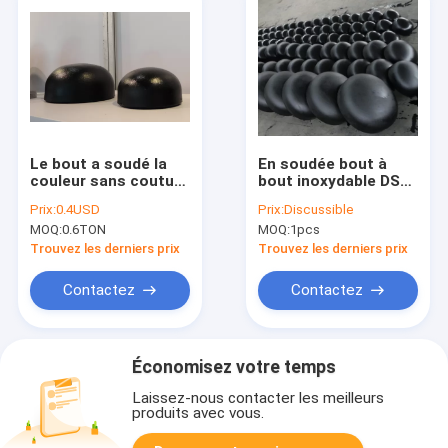
Le bout a soudé la
En soudée bout à
couleur sans couture
bout inoxydable DST
2mm-25mm de noir
des chapeaux
Prix:
0.4USD
Prix:
Discussible
de chapeau de tuyau
DIN2617 JIS d'Asme
MOQ:
0.6TON
MOQ:
1pcs
d'acier au carbone de
B16.9 4 pouces
HDG
chapeau de tuyau
Trouvez les derniers prix
Trouvez les derniers prix
galvanisé 2 par
pouces
Contactez
Contactez
Économisez votre temps
Laissez-nous contacter les meilleurs
produits avec vous.