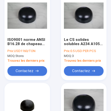
ISO9001 norme ANSI
Le CS solides
B16.28 de chapeau
solubles A234 A105
de l'acier au carbone
A403 a soudé la
Prix:
USD1160/TON
Prix:
0.5 USD PER PCS
A234 WPB peinture
monture mettante
MOQ:
5tons
MOQ:
3
de Blakc de 0,5
d'aplomb noire
pouces à 48 pouces
d'huile de preuve de
Trouvez les derniers prix
Trouvez les derniers prix
rouille de chapeau de
tuyau d'acier
Contactez
Contactez
Accueil
Produits
A propos de nous