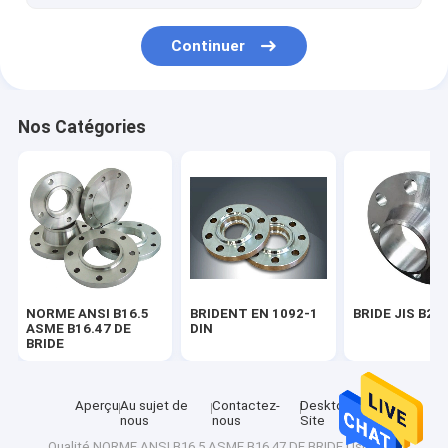
Continuer
Nos Catégories
NORME ANSI B16.5
BRIDENT EN 1092-1
BRIDE JIS B22
ASME B16.47 DE
DIN
BRIDE
Aperçu
Au sujet de
Contactez-
Desktop
nous
nous
Site
Qualité
NORME ANSI B16.5 ASME B16.47 DE BRIDE
Usine De