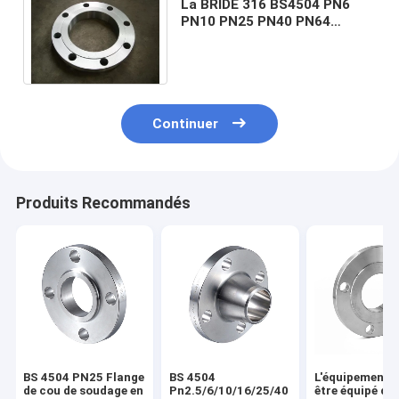
La BRIDE 316 BS4504 PN6
PN10 PN25 PN40 PN64
PN100 de S235JR P245GH
304 a forgé des brides
Continuer
Produits Recommandés
BS 4504 PN25 Flange
BS 4504
L'équipement d
de cou de soudage en
Pn2.5/6/10/16/25/40
être équipé d'u