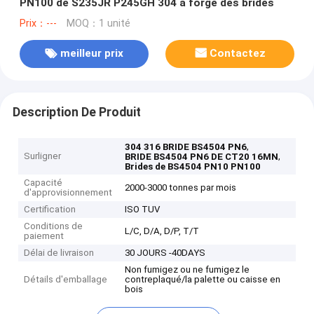
PN100 de S235JR P245GH 304 a forgé des brides
Prix：---
MOQ：1 unité
meilleur prix
Contactez
Description De Produit
,
304 316 BRIDE BS4504 PN6
Surligner
,
BRIDE BS4504 PN6 DE CT20 16MN
Brides de BS4504 PN10 PN100
Capacité
2000-3000 tonnes par mois
d'approvisionnement
Certification
ISO TUV
Conditions de
L/C, D/A, D/P, T/T
paiement
Délai de livraison
30 JOURS -40DAYS
Non fumigez ou ne fumigez le
Détails d'emballage
contreplaqué/la palette ou caisse en
bois