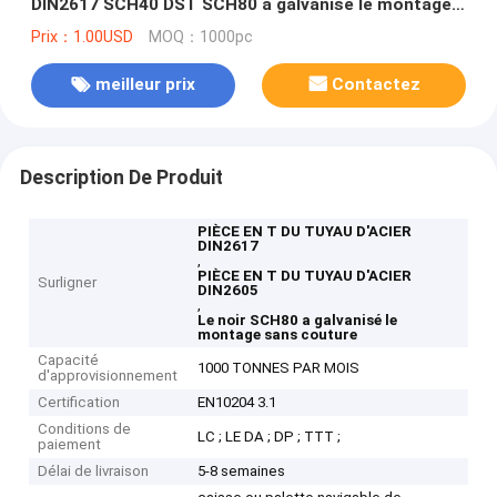
DIN2617 SCH40 DST SCH80 a galvanisé le montage
sans couture
Prix：1.00USD
MOQ：1000pc
meilleur prix
Contactez
Description De Produit
PIÈCE EN T DU TUYAU D'ACIER
DIN2617
,
PIÈCE EN T DU TUYAU D'ACIER
Surligner
DIN2605
,
Le noir SCH80 a galvanisé le
montage sans couture
Capacité
1000 TONNES PAR MOIS
d'approvisionnement
Certification
EN10204 3.1
Conditions de
LC ; LE DA ; DP ; TTT ;
paiement
Délai de livraison
5-8 semaines