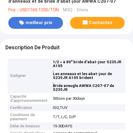
d'anneaux et de bride d'abat-jour AWWA C207-07
Prix：USD1160-1200/TON
MOQ：5tons
meilleur prix
Contactez
Description De Produit
1/2 » à 80" bride d'abat-jour S235JR
A105
,
Les anneaux et les abat-jour de
Surligner
S235JR A105 brident
,
Bride aveugle AWWA C207-07 de
S235JR
Capacité
50tons par 30days
d'approvisionnement
Certification
ISO,TUV
Conditions de
T/T, L/C, D/P
paiement
Délai de livraison
15-30DAYS