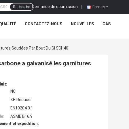
Demande de soumission
|
French
Recherche
QUALITÉ
CONTACTEZ-NOUS
NOUVELLES
CAS
nitures Soudées Par Bout Du Gi SCH40
carbone a galvanisé les garnitures
uit:
NC
XF-Reducer
EN10204 3.1
e:
ASME B16.9
ement et expédition: