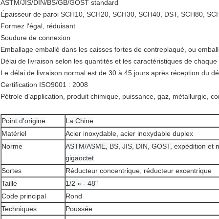
ASTM
/JIS/DIN/BS/GB/GOST standard
Épaisseur de paroi
SCH10, SCH20, SCH30, SCH40, DST, SCH80, SC
Formez
l'égal, réduisant
Soudure
de connexion
Emballage
emballé dans les caisses fortes de contreplaqué, ou emballé
Délai de livraison
selon les quantités et les caractéristiques de chaque
Le délai de livraison normal est de 30 à 45 jours après réception du dé
Certification
ISO9001 : 2008
Pétrole
d'application, produit chimique, puissance, gaz, métallurgie, con
Point d'origine
La Chine
Matériel
Acier inoxydable, acier inoxydable duplex
Norme
ASTM/ASME, BS, JIS, DIN, GOST, expédition et 
gigaoctet
Sortes
Réducteur concentrique, réducteur excentrique
Taille
1/2 » - 48"
Code principal
Rond
Techniques
Poussée