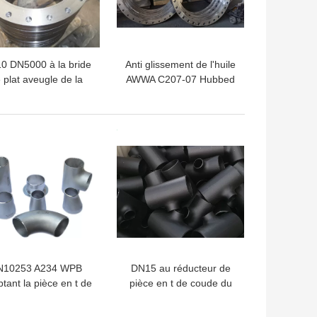
0 DN5000 à la bride
Anti glissement de l'huile
 plat aveugle de la
AWWA C207-07 Hubbed
sse B B16.5 B16.47
de rouille sur le PED
la bride AWWA C207
2000 de la bride
ISO9001
LLEUR PRIX
MEILLEUR PRIX
N10253 A234 WPB
DN15 au réducteur de
tant la pièce en t de
pièce en t de coude du
oude de chapeau
montage de tuyau
ASME B16.9 B16.28
DN600 sans couture