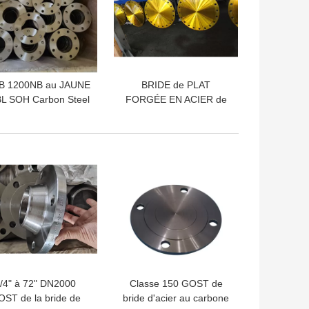
B 1200NB au JAUNE
BRIDE de PLAT
BL SOH Carbon Steel
FORGÉE EN ACIER de
00 de CONCESSION
CONCESSION de la
la BRIDE JIS B2220
BRIDE JIS B2220 10K de
ST37.2 Q235 S235JR
LLEUR PRIX
MEILLEUR PRIX
CT20 16MN
/4" à 72" DN2000
Classe 150 GOST de
ST de la bride de
bride d'acier au carbone