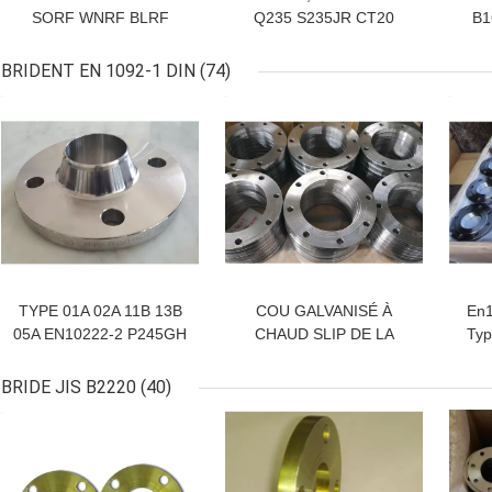
SORF WNRF BLRF
Q235 S235JR CT20
B1
FLRF Lap Joint Pipe
16MN de visage
600 
Flanges de SWRF
augmentée par cou de
BRIDENT EN 1092-1 DIN
(74)
Weldind
MEILLEUR PRIX
MEILLEUR PRIX
MEI
TYPE 01A 02A 11B 13B
COU GALVANISÉ À
En1
05A EN10222-2 P245GH
CHAUD SLIP DE LA
Typ
d'en en acier 1092-1 de
BRIDE WEDLING
Typ
bride
D'EN1092-1 PN6 PN10
BRIDE JIS B2220
(40)
PN16 SUR DES ABAT-
MEILLEUR PRIX
MEILLEUR PRIX
MEI
JOUR