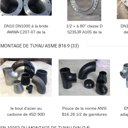
DN10 DN1000 à la bride
1/2 » à 80" classe D
DN1
AWWA C207-07 de la
S235JR A105 de la
de
classe D de la classe B
classe B d'anneaux et de
cla
sonne les brides forgées
bride d'abat-jour AWWA
de 
MONTAGE DE TUYAU ASME B16.9
(33)
aveugles
C207-07
MEILLEUR PRIX
MEILLEUR PRIX
MEI
Laisser un message
Nous vous rappellerons bientôt!
le bout d'acier au
Pouce de la norme ANSI
E
carbone de 45D 90D
B16.28 1/2 de garnitures
adap
180D a soudé les
de l'acier au carbone
c
garnitures de tuyau
ASTM A234 WPB
d'