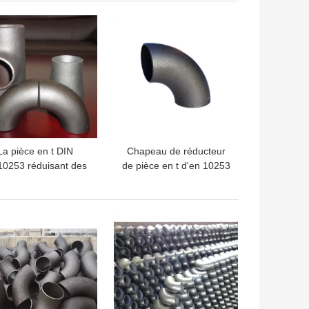
Reuder
ASME B16.9 ASTM A234
LLEUR PRIX
MEILLEUR PRIX
WPB
La pièce en t DIN
Chapeau de réducteur
0253 réduisant des
de pièce en t d'en 10253
ferrures de coude
du montage de tuyau de
roquent le chapeau
coude de S235JR ST37-
 réducteur de CCE
2 DIN
LLEUR PRIX
MEILLEUR PRIX