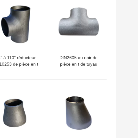
" à 110" réducteur
DIN2605 au noir de
0253 de pièce en t
pièce en t de tuyau
oude de la pièce en t
d'acier de DIN2617
234 WPB de tuyau
SCH40 DST SCH80 a
ier de la norme ANSI
galvanisé le montage
LLEUR PRIX
MEILLEUR PRIX
B16.9 B16.25
sans couture