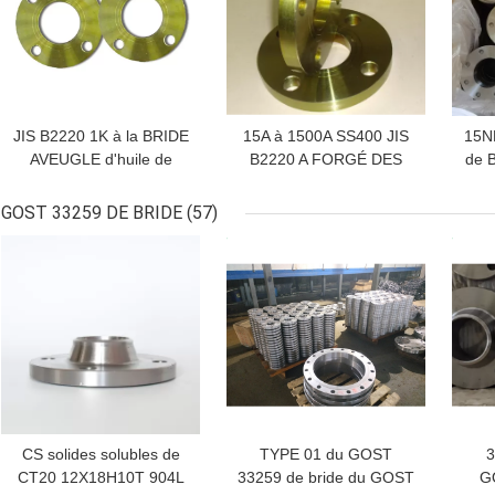
JIS B2220 1K à la BRIDE
15A à 1500A SS400 JIS
15N
AVEUGLE d'huile de
B2220 A FORGÉ DES
de 
preuve de rouille du PED
BRIDES des brides 5K
SS4
AD2000 de BRIDE de
10K 16K 20K 30K
de 
GOST 33259 DE BRIDE
(57)
PLAT de 40K SS400
MEILLEUR PRIX
MEILLEUR PRIX
MEI
CS solides solubles de
TYPE 01 du GOST
3
CT20 12X18H10T 904L
33259 de bride du GOST
GO