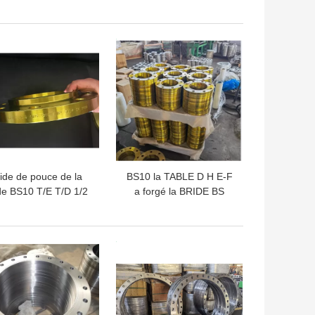
que d'acier du GOST
forgé par 2500 33259
3259 CT20 12821
12820 12821 12836
brides de WN
LLEUR PRIX
MEILLEUR PRIX
ide de pouce de la
BS10 la TABLE D H E-F
de BS10 T/E T/D 1/2
a forgé la BRIDE BS
u CS BS4504 PN6
4504 PN6 PN10 PN16
40 48 à pouce WN
PN25 PN40 PN63 PN100
AINSI PL BL
PN160
LLEUR PRIX
MEILLEUR PRIX