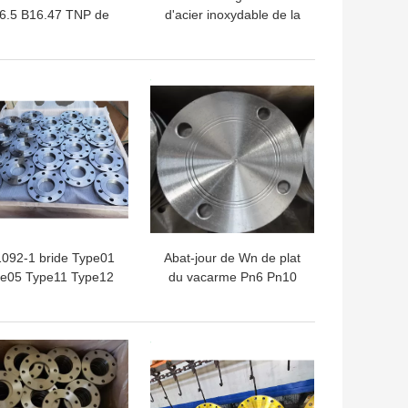
6.5 B16.47 TNP de
d'acier inoxydable de la
livres ont fileté le CS
bride AVEUGLE 304L
A105 de bride
316L d'acier au carbone
sur la bride
LLEUR PRIX
MEILLEUR PRIX
092-1 bride Type01
Abat-jour de Wn de plat
e05 Type11 Type12
du vacarme Pn6 Pn10
e13 S235JR, S275JR
Pn16 Pn25 Pn40 d'en
1092-1 de bride de
carbone ou d'acier
LLEUR PRIX
MEILLEUR PRIX
inoxydable