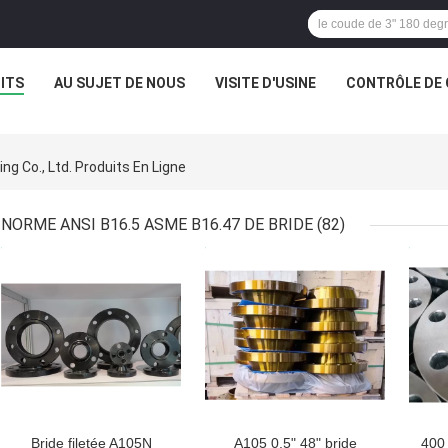
ITS
AU SUJET DE NOUS
VISITE D'USINE
CONTRÔLE DE 
ng Co., Ltd. Produits En Ligne
NORME ANSI B16.5 ASME B16.47 DE BRIDE
(82)
MEILLEUR PRIX
MEILLEUR PRIX
MEI
Bride filetée A105N
A105 0,5" 48" bride
400 