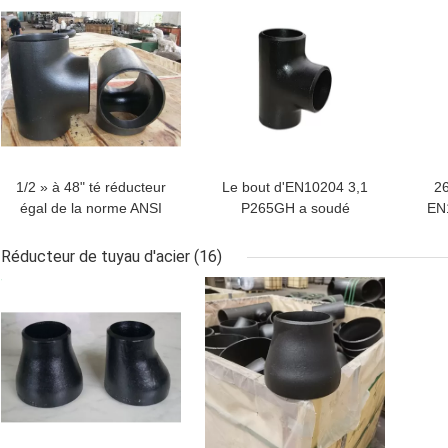
degrés
1/2 » à 48" té réducteur
Le bout d'EN10204 3,1
26
égal de la norme ANSI
P265GH a soudé
EN1
B16.28 de pièce en t de
l'extrémité taillante
de c
tuyau d'acier du CS
d'Astm B16.9 de pièce
A
Réducteur de tuyau d'acier
(16)
A234WPB
en t de montage de
d'ac
MEILLEUR PRIX
MEILLEUR PRIX
MEI
tuyau