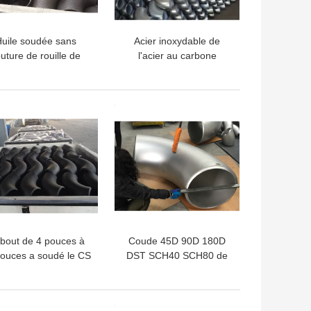
uile soudée sans
Acier inoxydable de
uture de rouille de
l'acier au carbone
me ANSI de noir du
EN10204 3,1 adaptant le
peau SGP JIS B2311
chapeau de réducteur de
éducteur de pièce en
pièce en t de coude de
LLEUR PRIX
MEILLEUR PRIX
t de coude
SGP JIS B2311
 bout de 4 pouces à
Coude 45D 90D 180D
ouces a soudé le CS
DST SCH40 SCH80 de
s couture P265GH du
tuyau d'acier de WPC
ude ASTM B16.9 de
ST372 ST54 A234WPB
montage de tuyau
soudé bout à bout
LLEUR PRIX
MEILLEUR PRIX