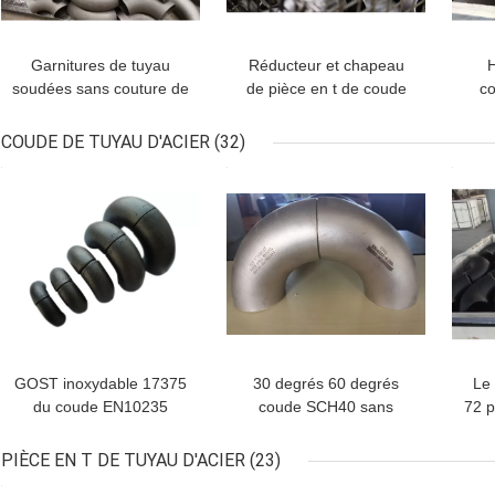
Garnitures de tuyau
Réducteur et chapeau
H
soudées sans couture de
de pièce en t de coude
co
coude d'acier au
du degré SGP JIS B2311
nor
carbone de JIS 2311
d'A234 WPB SS400 45
cha
COUDE DE TUYAU D'ACIER
(32)
SGP 45 90 180 degrés
de r
MEILLEUR PRIX
MEILLEUR PRIX
MEI
GOST inoxydable 17375
30 degrés 60 degrés
Le
du coude EN10235
coude SCH40 sans
72 p
DIN2605 JIS B2311 de
couture A234 WPB de
san
tuyau d'acier de carbone
tuyau d'acier de soudage
co
PIÈCE EN T DE TUYAU D'ACIER
(23)
d'ASME B16.9
bout à bout de 120
MEILLEUR PRIX
MEILLEUR PRIX
MEI