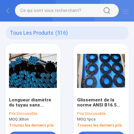
Tous Les Produits
(516)
Longueur diamètre
Glissement de la
du tuyau sans
norme ANSI B16.5
couture API5l A106
B16.47-A sur la bride
Prix:
Discussible
Prix:
Discussible
A53 Gr.B de 6m et de
de Thd Lap Joint
MOQ:
30ton
MOQ:
1pcs
12m Astm 21.3MM
Blind rf Astm A105N
762MM
de cou de soudure
Trouvez les derniers prix
Trouvez les derniers prix