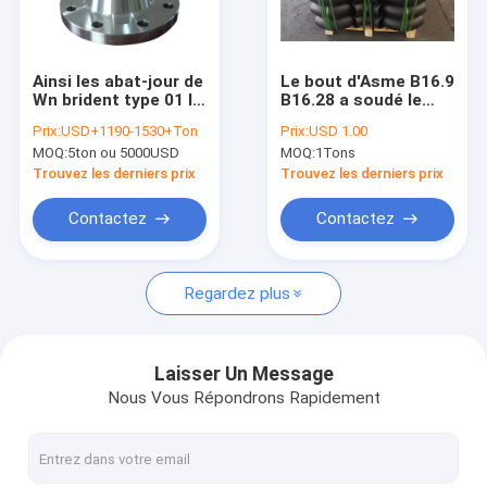
Visite d'usine
Contrôle de qualité
Ainsi les abat-jour de
Le bout d'Asme B16.9
Wn brident type 01 le
B16.28 a soudé le
Contactez-nous
type 11 P250gh
coude des garnitures
Prix:
USD+1190-1530+Ton
Prix:
USD 1.00
P245gh P280gh d'en
de tuyau A234 Wpb
MOQ:
5ton ou 5000USD
MOQ:
1Tons
1092-1 de vacarme
Nouvelles
Trouvez les derniers prix
Trouvez les derniers prix
Cas
Contactez
Contactez
Regardez plus
NORME ANSI B16.5 ASME B16.47 DE BRIDE
BRIDENT EN 1092-1 DIN
Laisser Un Message
Nous Vous Répondrons Rapidement
BRIDE JIS B2220
GOST 33259 DE BRIDE