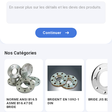
BRIDE BS 4504
BRIDE AWWA C207-07
MONTAGE DE TUYAU ASME B16.9
Continuer
EN 10253 DU MONTAGE DE TUYAU DIN
MONTAGE DE TUYAU SGP JIS B2311
Nos Catégories
COUDE DE TUYAU D'ACIER
PIÈCE EN T DE TUYAU D'ACIER
Réducteur de tuyau d'acier
Chapeau de tuyau d'acier
NORME ANSI B16.5
BRIDENT EN 1092-1
BRIDE JIS B22
FROGED ADAPTANT ASME B16.11
ASME B16.47 DE
DIN
BRIDE