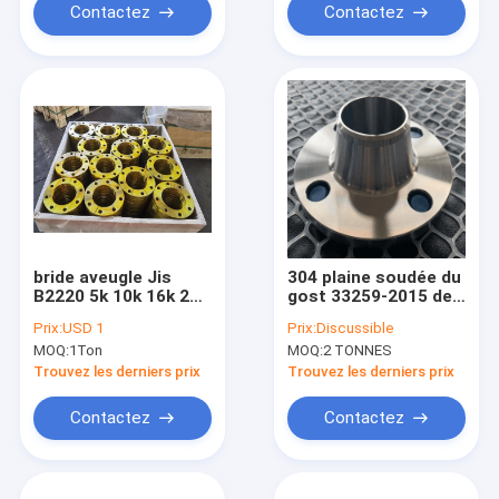
Contactez
Contactez
bride aveugle Jis
304 plaine soudée du
B2220 5k 10k 16k 20k
gost 33259-2015 de
30k 40k Ss400 du
bride d'acier
Prix:
USD 1
Prix:
Discussible
tuyau 10A
inoxydable Pn6
MOQ:
1Ton
MOQ:
2 TONNES
Trouvez les derniers prix
Trouvez les derniers prix
Contactez
Contactez