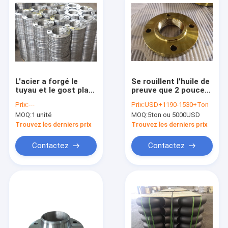
L'acier a forgé le
Se rouillent l'huile de
tuyau et le gost plats
preuve que 2 pouces
Jis Bs10 Sabs 1123
ont fileté le type 13
Prix:
---
Prix:
USD+1190-1530+Ton
de bride du visage
vacarme d'en 1092-1
MOQ:
1 unité
MOQ:
5ton ou 5000USD
PN25 des garnitures
de vacarme de bride
Bs4504
2566 St37-2
Trouvez les derniers prix
Trouvez les derniers prix
Contactez
Contactez
Maison
Produits
Au sujet de nous