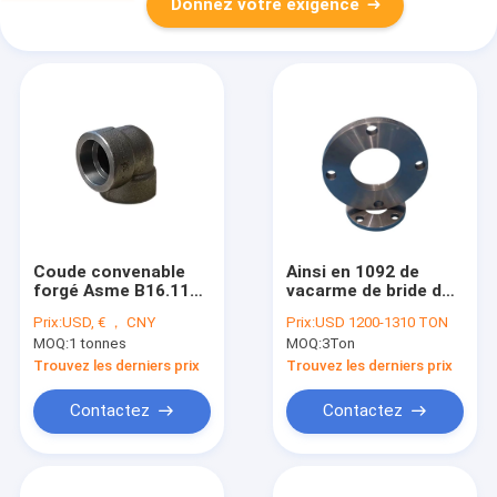
Donnez votre exigence
Coude convenable
Ainsi en 1092 de
forgé Asme B16.11
vacarme de bride du
3000# 6000# 9000#
vacarme 2576 1 type
Prix:
USD, € ， CNY
Prix:
USD 1200-1310 TON
de douille de 90
01 A182 F304 S235jr
MOQ:
1 tonnes
MOQ:
3Ton
degrés
Rst37.2 Pn10 Dn200
Trouvez les derniers prix
Trouvez les derniers prix
Contactez
Contactez