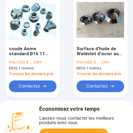
coude Asme
Surface d'huile de
standard B16.11
Weldolet d'acier au
d'acier au carbone de
carbone de 9000#
Prix:
USD, € ， CNY
Prix:
USD, € ， CNY
16mn Sch80
A105
MOQ:
1 tonnes
MOQ:
1 tonnes
Trouvez les derniers prix
Trouvez les derniers prix
Contactez
Contactez
Économisez votre temps
Laissez-nous contacter les meilleurs
produits avec vous.