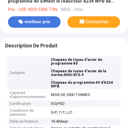
programme 40 sifflent le réducteur A234 WPB de
pièce en t de coude de montage
Prix：USD 4200-5200 TON
MOQ：3ton
meilleur prix
Contactez
Description De Produit
Chapeau de tuyau d'acier du
programme 40
,
Chapeau de tuyau d'acier de la
Surligner
norme ANSI B16.9
,
Chapeau du programme 40 d'A234
WPB
Capacité
MOIS DE 2500 TONNES
d'approvisionnement
Certification
ISO,PED
Conditions de
D/P, T/T, L/C
paiement
Délai de livraison
10-40days