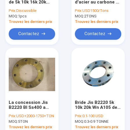
de 5k 10k 16k 20k
d'acier au carbone de
BRIDE BS 4504
SS400 JIS B2220 sur
bride aveugle de Jis
Prix:
Discussible
Prix:
USD1500/Tons
l'acier inoxydable
B2220 Jis 10k
MOQ:
BRIDE AWWA C207-07
1pcs
MOQ:
2TONS
d'acier au carbone
aveugle
Trouvez les derniers prix
Trouvez les derniers prix
MONTAGE DE TUYAU ASME B16.9
Contactez
Contactez
EN 10253 DU MONTAGE DE TUYAU DIN
MONTAGE DE TUYAU SGP JIS B2311
COUDE DE TUYAU D'ACIER
PIÈCE EN T DE TUYAU D'ACIER
Réducteur de tuyau d'acier
La concession Jis
Bride Jis B2220 5k
Chapeau de tuyau d'acier
B2220 Bl Ss400 a
10k 20k Wn A105 de
galvanisé la bride en
cou de soudure
Prix:
USD+2000-1750+TON
Prix:
0.1-100 USD
acier 16k
d'acier au carbone
FROGED ADAPTANT ASME B16.11
MOQ:
5TON
MOQ:
0.3-0.9 TONNE
Trouvez les derniers prix
Trouvez les derniers prix