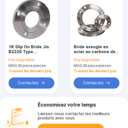
1K Slip On Bride Jis
Bride aveugle en
B2220 Type
acier au carbone de
Connexion Standard
taille Dn32 Indice de
Prix:
negotiable
Prix:
negotiable
pression 5k
MOQ:
20 piece/pieces
MOQ:
20 piece/pieces
Trouvez les derniers prix
Trouvez les derniers prix
Contactez
Contactez
Économisez votre temps
Laissez-nous contacter les meilleurs
produits avec vous.