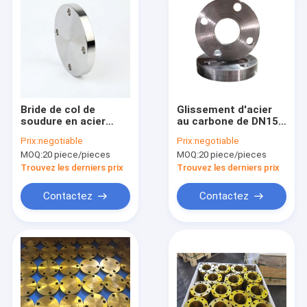
Bride de col de
Glissement d'acier
soudure en acier
au carbone de DN15
inoxydable Jis B2220
Jis B2220-1984 Sop
Prix:
negotiable
Prix:
negotiable
5k 10k 16k Dn40
sur la galvanisation
MOQ:
20 piece/pieces
MOQ:
20 piece/pieces
froide et chaude de
bride
Trouvez les derniers prix
Trouvez les derniers prix
Contactez
Contactez
Maison
Produits
Au sujet de nous