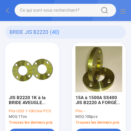
BRIDE JIS B2220
(40)
JIS B2220 1K à la
15A à 1500A SS400
BRIDE AVEUGLE
JIS B2220 A FORGÉ
d'huile de preuve de
DES BRIDES des
Prix:
USD 1-100 One PCS
Prix:
--
rouille du PED
brides 5K 10K 16K
MOQ:
1Ton
MOQ:
100pcs
AD2000 de BRIDE de
20K 30K
PLAT de 40K SS400
Trouvez les derniers prix
Trouvez les derniers prix