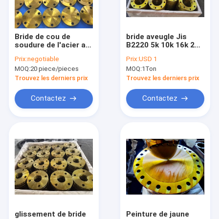
Visite d'usine
Contrôle de qualité
Bride de cou de
bride aveugle Jis
soudure de l'acier au
B2220 5k 10k 16k 20k
Contactez-nous
carbone Ss400 Jis
30k 40k Ss400 du
Prix:
negotiable
Prix:
USD 1
B2220 pour le
tuyau 10A
MOQ:
20 piece/pieces
MOQ:
1Ton
pétrole/gaz/eau/industriel
Nouvelles
Trouvez les derniers prix
Trouvez les derniers prix
Cas
Contactez
Contactez
NORME ANSI B16.5 ASME B16.47 DE BRIDE
BRIDENT EN 1092-1 DIN
BRIDE JIS B2220
GOST 33259 DE BRIDE
glissement de bride
Peinture de jaune