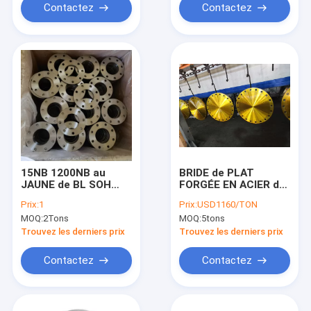
Contactez
Contactez
15NB 1200NB au
BRIDE de PLAT
JAUNE de BL SOH
FORGÉE EN ACIER de
Carbon Steel SS400
CONCESSION de la
Prix:
1
Prix:
USD1160/TON
de CONCESSION de la
BRIDE JIS B2220 10K
MOQ:
2Tons
MOQ:
5tons
BRIDE JIS B2220
de ST37.2 Q235
S235JR CT20 16MN
Trouvez les derniers prix
Trouvez les derniers prix
Contactez
Contactez