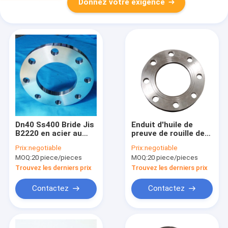
Donnez votre exigence
Dn40 Ss400 Bride Jis
Enduit d'huile de
B2220 en acier au
preuve de rouille de
carbone forgé
bride filetée par acier
Prix:
negotiable
Prix:
negotiable
au carbone de Jis
MOQ:
20 piece/pieces
MOQ:
20 piece/pieces
B2220 Dn20
Trouvez les derniers prix
Trouvez les derniers prix
Contactez
Contactez