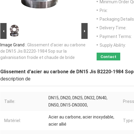
Minimum Order Qu
Prix:
Packaging Details
Delivery Time:
Payment Terms:
Image Grand :
Glissement d'acier au carbone
Supply Ability:
de DN15 Jis B2220-1984 Sop sur la
Contact
galvanisation froide et chaude de bride
Glissement d'acier au carbone de DN15 Jis B2220-1984 Sop s
description de
DN15, DN20, DN25, DN32, DN40,
Taille:
Press
DN50, DN15-DN3000,
Acier au carbone, acier inoxydable,
Matériel:
Type:
acier allié