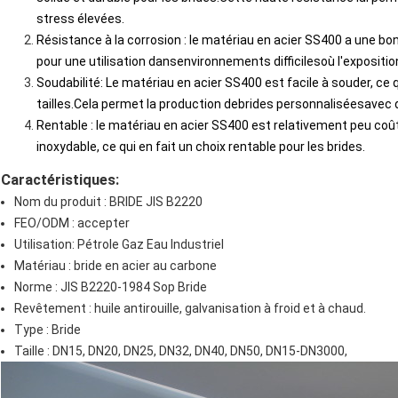
stress élevées.
Résistance à la corrosion : le matériau en acier SS400 a une bon
pour une utilisation dans
environnements difficiles
où l'expositi
Soudabilité
: Le matériau en acier SS400 est facile à souder, ce q
tailles.Cela permet la production de
brides personnalisées
avec 
Rentable : le matériau en acier SS400 est relativement peu coût
inoxydable, ce qui en fait un choix rentable pour les brides.
Caractéristiques:
Nom du produit : BRIDE JIS B2220
FEO/ODM : accepter
Utilisation: Pétrole Gaz Eau Industriel
Matériau : bride en acier au carbone
Norme : JIS B2220-1984 Sop Bride
Revêtement : huile antirouille, galvanisation à froid et à chaud.
Type : Bride
Taille : DN15, DN20, DN25, DN32, DN40, DN50, DN15-DN3000,