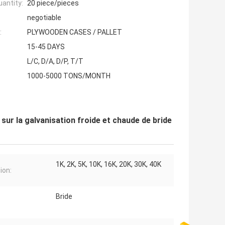
antity:
20 piece/pieces
negotiable
:
PLYWOODEN CASES / PALLET
15-45 DAYS
L/C, D/A, D/P, T/T
1000-5000 TONS/MONTH
ur la galvanisation froide et chaude de bride
1K, 2K, 5K, 10K, 16K, 20K, 30K, 40K
ion:
Bride