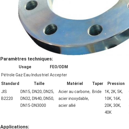
Paramètres techniques:
Usage
FEO/ODM
Pétrole Gaz Eau Industriel
Accepter
Standard
Taille
Matériel
Taper
Pression
JIS
DN15, DN20, DN25,
Acier au carbone,
Bride
1K, 2K, 5K,
B2220
DN32, DN40, DN50,
acier inoxydable,
10K, 16K,
DN15-DN3000
acier allié
20K, 30K,
40K
Applications: