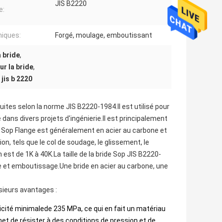
JIS B2220
e:
iques:
Forgé, moulage, emboutissant
 bride
,
ur la bride
,
jis b 2220
ites selon la norme JIS B2220-1984.Il est utilisé pour
dans divers projets d'ingénierie.Il est principalement
4 Sop Flange est généralement en acier au carbone et
on, tels que le col de soudage, le glissement, le
est de 1K à 40K.La taille de la bride Sop JIS B2220-
e et emboutissage.Une bride en acier au carbone, une
usieurs avantages :
ticité minimale
de 235 MPa, ce qui en fait un matériau
met de résister à des conditions de pression et de