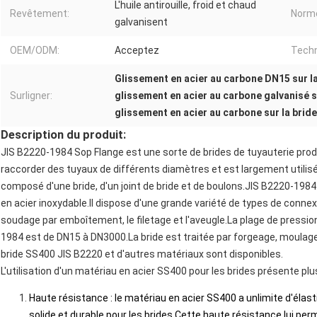
L'huile antirouille, froid et chaud
Revêtement:
Norm
galvanisent
OEM/ODM:
Acceptez
Techn
Glissement en acier au carbone DN15 sur la
Surligner:
glissement en acier au carbone galvanisé s
glissement en acier au carbone sur la bride 
Description du produit:
JIS B2220-1984 Sop Flange est une sorte de brides de tuyauterie produ
raccorder des tuyaux de différents diamètres et est largement utilisé 
composé d'une bride, d'un joint de bride et de boulons.JIS B2220-198
en acier inoxydable.Il dispose d'une grande variété de types de connexi
soudage par emboîtement, le filetage et l'aveugle.La plage de pression 
1984 est de DN15 à DN3000.La bride est traitée par forgeage, moulag
bride SS400 JIS B2220 et d'autres matériaux sont disponibles.
L'utilisation d'un matériau en acier SS400 pour les brides présente pl
Haute résistance : le matériau en acier SS400 a un
limite d'élas
solide et durable pour les brides.Cette haute résistance lui per