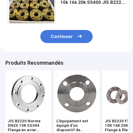
10k 16k 20k SS400 JIS B2220
sur l'acier inoxydable d'acier
au carbone aveugle
Continuer
Produits Recommandés
JIS B2220 Norme
L'équipement est
JIS B2220 Fla
DN25 10K SS304
équipé d'un
10K 16K 20K 3
Flange en acier
dispositif de
Flange à fileta