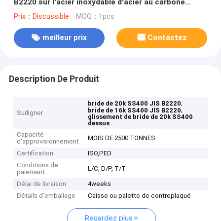
B2220 sur l'acier inoxydable d'acier au carbone
aveugle
Prix：Discussible
MOQ：1pcs
meilleur prix
Contactez
Description De Produit
,
bride de 20k SS400 JIS B2220
,
bride de 16k SS400 JIS B2220
Surligner
glissement de bride de 20k SS400
dessus
Capacité
MOIS DE 2500 TONNES
d'approvisionnement
Certification
ISO,PED
Conditions de
L/C, D/P, T/T
paiement
Délai de livraison
4weeks
Détails d'emballage
Caisse ou palette de contreplaqué
Regardez plus