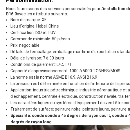
Personnalisation:
Nous fournissons des services personnalisés pour
L'installation 
B16.9
avec les attributs suivants:
Nom de marque: XF
Lieu d'origine: Hebei, Chine
Certification: ISO et TUV
Commande minimale: 50 pièces
Prix: négociable
Détails de l'emballage: emballage maritime d'exportation standa
Délai de livraison: 7 à 30 jours
Conditions de paiement: L/C, T/T
Capacité d'approvisionnement: 1000 à 5000 TONNES/MOIS
La norme est la norme ASME B16.9, ANSI B16.9
La pression est déterminée en fonction de l'intensité de la press
Application: industrie pétrochimique, industrie aéronautique et 
d'échappement, centrale électrique, construction navale, trait
Les caractéristiques du système d'équipement doivent être co
Traitement de surface: peinture noire, peinture jaune, peinture t
Spécialité: coude soudé à 45 degrés de rayon court, coude à 
degrés de rayon long