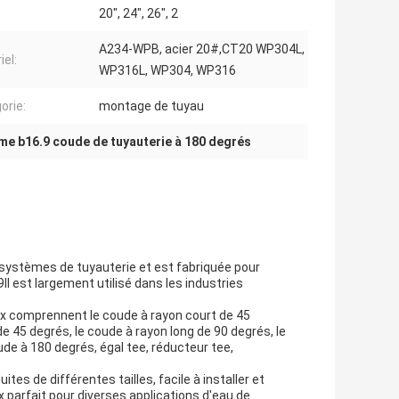
20", 24", 26", 2
A234-WPB, acier 20#,CT20 WP304L,
iel:
WP316L, WP304, WP316
orie:
montage de tuyau
me b16.9 coude de tuyauterie à 180 degrés
 systèmes de tuyauterie et est fabriquée pour
 est largement utilisé dans les industries
ux comprennent le coude à rayon court de 45
de 45 degrés, le coude à rayon long de 90 degrés, le
de à 180 degrés, égal tee, réducteur tee,
es de différentes tailles, facile à installer et
x parfait pour diverses applications d'eau de