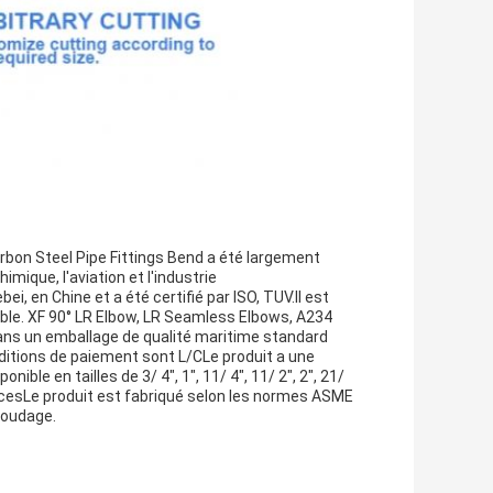
bon Steel Pipe Fittings Bend a été largement
imique, l'aviation et l'industrie
, en Chine et a été certifié par ISO, TUV.Il est
iable. XF 90° LR Elbow, LR Seamless Elbows, A234
ans un emballage de qualité maritime standard
conditions de paiement sont L/CLe produit a une
le en tailles de 3/ 4", 1", 11/ 4", 11/ 2", 2", 21/
,32 poucesLe produit est fabriqué selon les normes ASME
soudage.