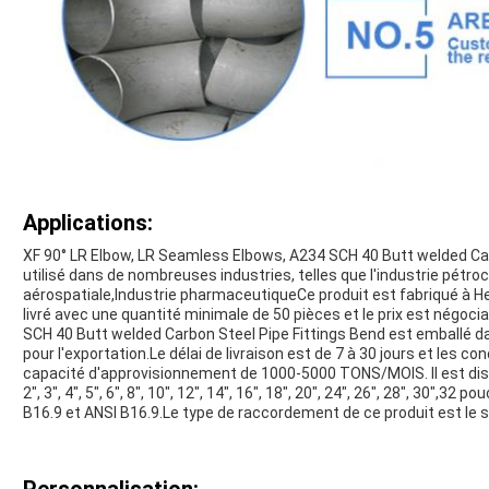
SOUMETTRE
Applications:
XF 90° LR Elbow, LR Seamless Elbows, A234 SCH 40 Butt welded Car
utilisé dans de nombreuses industries, telles que l'industrie pétroch
aérospatiale,Industrie pharmaceutiqueCe produit est fabriqué à Hebei
livré avec une quantité minimale de 50 pièces et le prix est négoc
SCH 40 Butt welded Carbon Steel Pipe Fittings Bend est emballé d
pour l'exportation.Le délai de livraison est de 7 à 30 jours et les 
capacité d'approvisionnement de 1000-5000 TONS/MOIS. Il est disponib
2", 3", 4", 5", 6", 8", 10", 12", 14", 16", 18", 20", 24", 26", 28", 30"
B16.9 et ANSI B16.9.Le type de raccordement de ce produit est le 