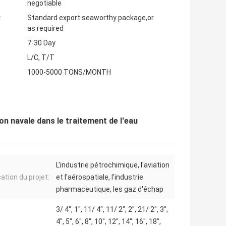
negotiable
:
Standard export seaworthy package,or
as required
7-30 Day
L/C, T/T
1000-5000 TONS/MONTH
n navale dans le traitement de l'eau
L'industrie pétrochimique, l'aviation
ation du projet:
et l'aérospatiale, l'industrie
pharmaceutique, les gaz d'échap
3/ 4", 1", 11/ 4", 11/ 2", 2", 21/ 2", 3",
4", 5", 6", 8", 10", 12", 14", 16", 18",