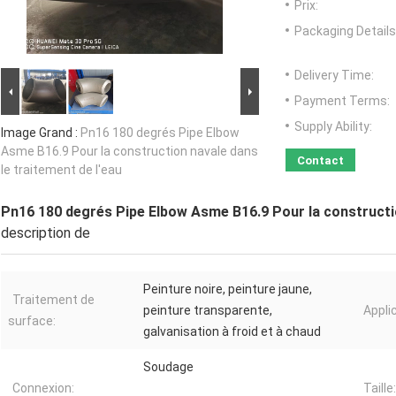
Prix:
Packaging Details
Delivery Time:
Payment Terms:
Supply Ability:
Image Grand :
Pn16 180 degrés Pipe Elbow
Asme B16.9 Pour la construction navale dans
Contact
le traitement de l'eau
Pn16 180 degrés Pipe Elbow Asme B16.9 Pour la constructio
description de
Peinture noire, peinture jaune,
Traitement de
peinture transparente,
Applic
surface:
galvanisation à froid et à chaud
Soudage
Connexion:
Taille: