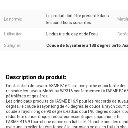
Le produit doit être présenté dans
La norme:
Matér
les conditions suivantes:
Utilisation:
L'industrie du gaz et de l'eau
Catég
Surligner:
Coude de tuyauterie à 180 degrés pn16
,
As
Description du produit:
L'installation de tuyaux ASME B16.9 est une partie importante des
rejoindre les tuyaux.Matériau WP316 conformément à l'ASME B16.9Il
pétrolières et gazières.
Les principaux produits de l'ASME B16.9 pour les raccords de tuya
degrés, le coude à rayon long de 45 degrés, le coude à rayon court 
coude à rayon long de 90 degrés,Radius court 90 degrés coude, cou
réducteur concentrique, réducteur excentrique, capuchon, etc.
L'ASME B16.9 fournit une connexion fiable et étanche pour les conduit
avec une excellente résistance à la corrosion.ce qui en fait un choi