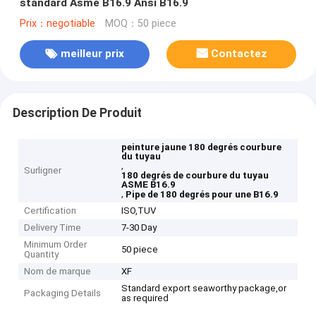
standard Asme B16.9 Ansi B16.9
Prix：negotiable
MOQ：50 piece
meilleur prix
Contactez
Description De Produit
peinture jaune 180 degrés courbure
du tuyau
,
Surligner
180 degrés de courbure du tuyau
ASME B16.9
,
Pipe de 180 degrés pour une B16.9
Certification
ISO,TUV
Delivery Time
7-30 Day
Minimum Order
50 piece
Quantity
Nom de marque
XF
Standard export seaworthy package,or
Packaging Details
as required