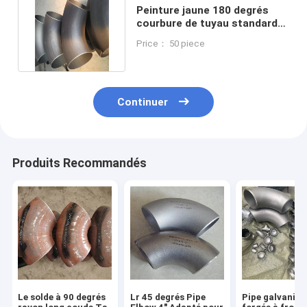
Peinture jaune 180 degrés
courbure de tuyau standard
Asme B16.9 Ansi B16.9
Price： 50 piece
Continuer
Produits Recommandés
Le solde à 90 degrés
Lr 45 degrés Pipe
Pipe galvanisé