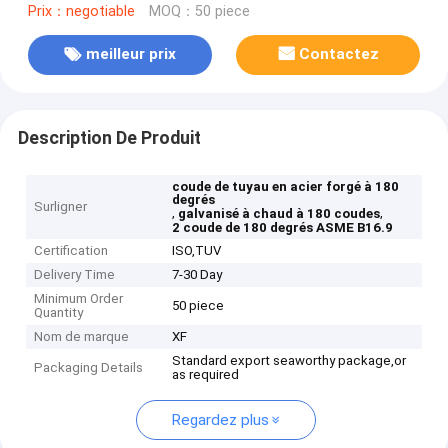
Prix：negotiable
MOQ：50 piece
meilleur prix
Contactez
Description De Produit
coude de tuyau en acier forgé à 180
degrés
Surligner
,
,
galvanisé à chaud à 180 coudes
2 coude de 180 degrés ASME B16.9
Certification
ISO,TUV
Delivery Time
7-30 Day
Minimum Order
50 piece
Quantity
Nom de marque
XF
Standard export seaworthy package,or
Packaging Details
as required
Regardez plus