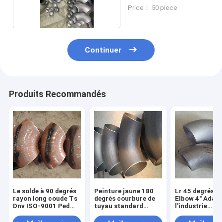
chaud
Price： 50 piece
Continuer
Produits Recommandés
Le solde à 90 degrés
Peinture jaune 180
Lr 45 degrés P
rayon long coude Ts
degrés courbure de
Elbow 4" Adap
Dnv ISO-9001 Ped
tuyau standard
l'industrie
spécification
Asme B16.9 Ansi
aérospatiale
B16.9