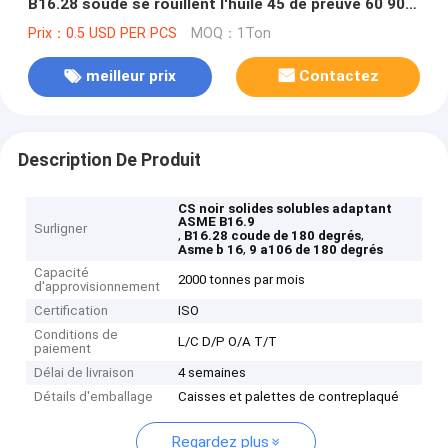
B16.28 soudé se rouillent l'huile 45 de preuve 60 90
180 degrés
Prix：0.5 USD PER PCS
MOQ：1Ton
meilleur prix
Contactez
Description De Produit
CS noir solides solubles adaptant
ASME B16.9
Surligner
,
,
B16.28 coude de 180 degrés
,
Asme b 16
9 a106 de 180 degrés
Capacité
2000 tonnes par mois
d'approvisionnement
Certification
ISO
Conditions de
L/C D/P O/A T/T
paiement
Délai de livraison
4 semaines
Détails d'emballage
Caisses et palettes de contreplaqué
Regardez plus