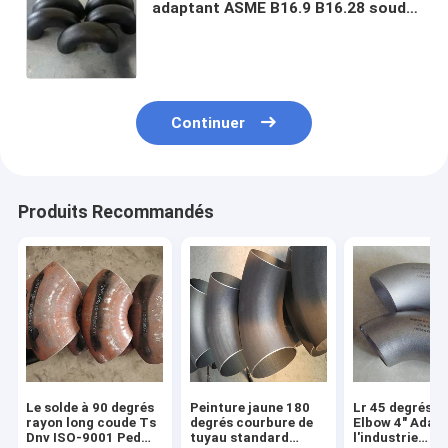
adaptant ASME B16.9 B16.28 soudé
se rouillent l'huile 45 de preuve 60
90 180 degrés
Continuer
Produits Recommandés
Le solde à 90 degrés
Peinture jaune 180
Lr 45 degrés P
rayon long coude Ts
degrés courbure de
Elbow 4" Adap
Dnv ISO-9001 Ped
tuyau standard
l'industrie