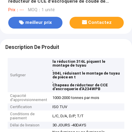
réducteur de CCE d'escroquerie de coude de
montage de tuyau de pièce en t
Prix：---
MOQ：1 unité
meilleur prix
Contactez
Description De Produit
la réduction 316L piquent le
montage de tuyau
,
304L réduisant le montage de tuyau
Surligner
de pièce en t
,
Chapeau de réducteur de CCE
d'escroquerie d'A234WPB
Capacité
1000-2000 tonnes par mois
d'approvisionnement
Certification
ISO TUV
Conditions de
L/C, D/A, D/P, T/T
paiement
Délai de livraison
30 JOURS -40DAYS