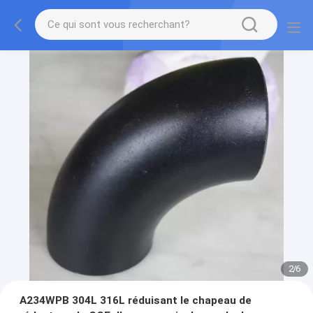
2
/
6
A234WPB 304L 316L réduisant le chapeau de