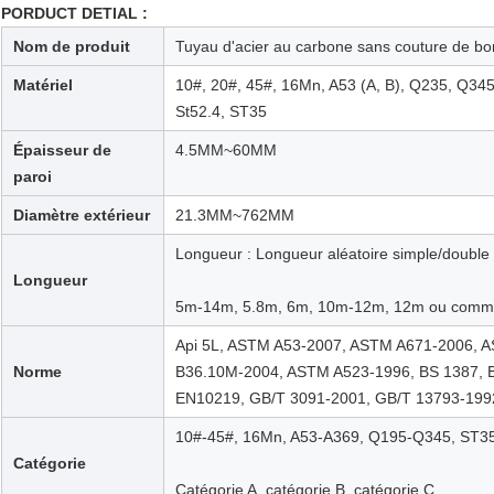
PORDUCT DETIAL :
Nom de produit
Tuyau d'acier au carbone sans couture de b
Matériel
10#, 20#, 45#, 16Mn, A53 (A, B), Q235, Q345
St52.4, ST35
Épaisseur de
4.5MM~60MM
paroi
Diamètre extérieur
21.3MM~762MM
Longueur : Longueur aléatoire simple/double 
Longueur
5m-14m, 5.8m, 6m, 10m-12m, 12m ou comme r
Api 5L, ASTM A53-2007, ASTM A671-2006, 
Norme
B36.10M-2004, ASTM A523-1996, BS 1387, 
EN10219, GB/T 3091-2001, GB/T 13793-199
10#-45#, 16Mn, A53-A369, Q195-Q345, ST3
Catégorie
Catégorie A, catégorie B, catégorie C