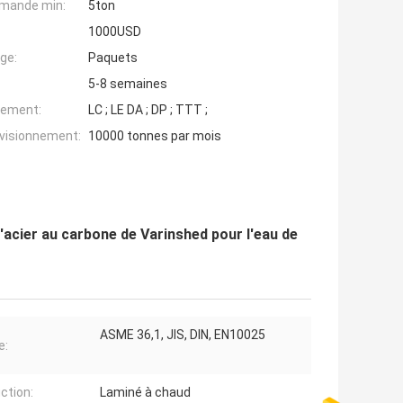
mande min:
5ton
1000USD
ge:
Paquets
5-8 semaines
iement:
LC ; LE DA ; DP ; TTT ;
ovisionnement:
10000 tonnes par mois
'acier au carbone de Varinshed pour l'eau de
ASME 36,1, JIS, DIN, EN10025
e:
ction:
Laminé à chaud