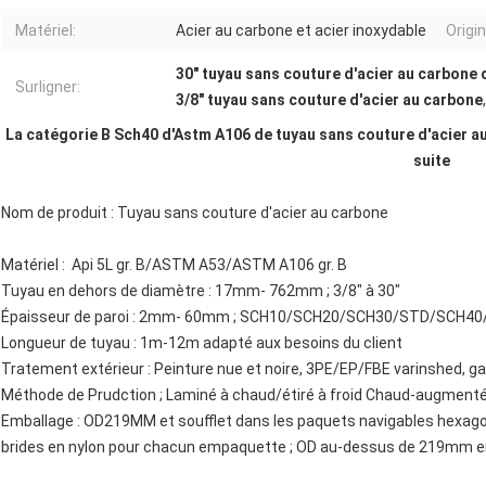
Matériel:
Acier au carbone et acier inoxydable
Origin
30" tuyau sans couture d'acier au carbone
Surligner:
3/8" tuyau sans couture d'acier au carbone
La catégorie B Sch40 d'Astm A106 de tuyau sans couture d'acier au 
suite
Nom de produit : Tuyau sans couture d'acier au carbone
Matériel : Api 5L gr. B/ASTM A53/ASTM A106 gr. B
Tuyau en dehors de diamètre : 17mm- 762mm ; 3/8" à 30"
Épaisseur de paroi : 2mm- 60mm ; SCH10/SCH20/SCH30/STD/SCH4
Longueur de tuyau : 1m-12m adapté aux besoins du client
Tratement extérieur : Peinture nue et noire, 3PE/EP/FBE varinshed, gal
Méthode de Prudction ; Laminé à chaud/étiré à froid Chaud-augment
Emballage : OD219MM et soufflet dans les paquets navigables hexago
brides en nylon pour chacun empaquette ; OD au-dessus de 219mm en