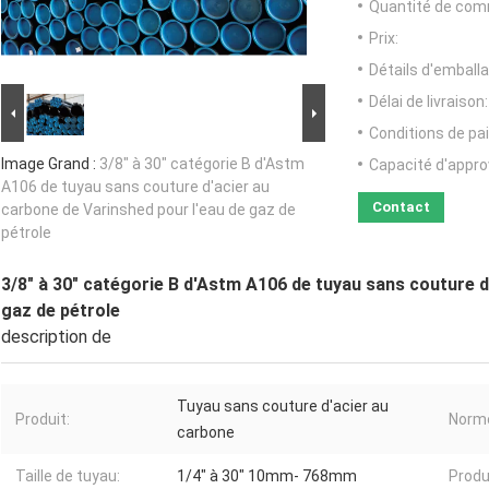
Quantité de com
Prix:
Détails d'emballa
Délai de livraison:
Conditions de pa
Image Grand :
3/8" à 30" catégorie B d'Astm
Capacité d'appr
A106 de tuyau sans couture d'acier au
Contact
carbone de Varinshed pour l'eau de gaz de
pétrole
3/8" à 30" catégorie B d'Astm A106 de tuyau sans couture d
gaz de pétrole
description de
Tuyau sans couture d'acier au
Produit:
Norm
carbone
Taille de tuyau:
1/4" à 30" 10mm- 768mm
Produ