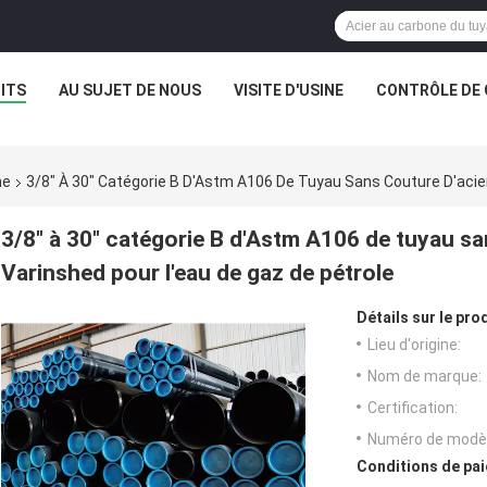
ITS
AU SUJET DE NOUS
VISITE D'USINE
CONTRÔLE DE 
ne
3/8" À 30" Catégorie B D'Astm A106 De Tuyau Sans Couture D'acie
3/8" à 30" catégorie B d'Astm A106 de tuyau sa
Varinshed pour l'eau de gaz de pétrole
Détails sur le prod
Lieu d'origine:
Nom de marque:
Certification:
Numéro de modèl
Conditions de pai