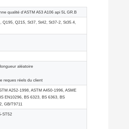
onne qualité d'ASTM A53 A106 api 5L GR.B
, Q195, Q215, St37, St42, St37-2, St35.4,
longueur aléatoire
eques réels du client
ASTM A252-1998, ASTM A450-1996, ASME
BS EN10296, BS 6323, BS 6363, BS
2, GB/T9711
5-ST52