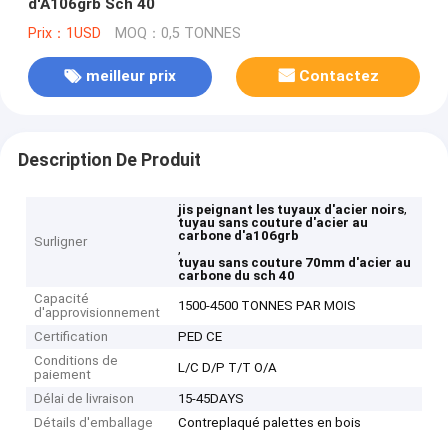
d'A106grb Sch 40
Prix：1USD
MOQ：0,5 TONNES
meilleur prix
Contactez
Description De Produit
,
jis peignant les tuyaux d'acier noirs
tuyau sans couture d'acier au
carbone d'a106grb
Surligner
,
tuyau sans couture 70mm d'acier au
carbone du sch 40
Capacité
1500-4500 TONNES PAR MOIS
d'approvisionnement
Certification
PED CE
Conditions de
L/C D/P T/T O/A
paiement
Délai de livraison
15-45DAYS
Détails d'emballage
Contreplaqué palettes en bois