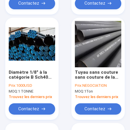
Contactez
Contactez
Diamètre 1/8" à la
Tuyau sans couture
catégorie B Sch40
sans couture de la
ASME B36.1 d'Astm
catégorie B du tuyau
Prix:
1000USD
Prix:
NEGOCIATION
A106 de tuyau de 30"
api 5l d'acier au
MOQ:
1 TONNE
MOQ:
1Ton
de 12M Carbon Steel
carbone
Seamless
profondément de
Trouvez les derniers prix
Trouvez les derniers prix
2.11mm à de 60mm
Contactez
Contactez