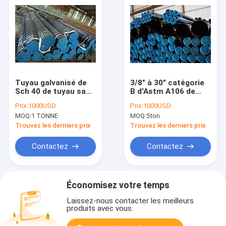
Tuyau galvanisé de
3/8" à 30" catégorie
Sch 40 de tuyau sans
B d'Astm A106 de
couture d'acier au
tuyau sans couture
Prix:
1000USD
Prix:
1000USD
carbone de la
d'acier au carbone de
MOQ:
1 TONNE
MOQ:
5ton
catégorie B de GV BV
Varinshed pour l'eau
Astm A106
de gaz de pétrole
Trouvez les derniers prix
Trouvez les derniers prix
Contactez
Contactez
Économisez votre temps
Laissez-nous contacter les meilleurs
produits avec vous.