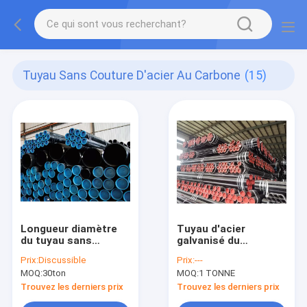
Tuyau Sans Couture D'acier Au Carbone
(15)
Longueur diamètre
Tuyau d'acier
du tuyau sans
galvanisé du
couture API5l A106
programme 40 sans
Prix:
Discussible
Prix:
---
A53 Gr.B de 6m et de
couture de tube
MOQ:
30ton
MOQ:
1 TONNE
12m Astm 21.3MM
d'acier inoxydable de
762MM
la catégorie B d'Astm
Trouvez les derniers prix
Trouvez les derniers prix
A106