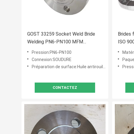
GOST 33259 Socket Weld Bride
Brides 
Welding PN6-PN100 MFM
ISO 90
Construction navale
Pression:PN6-PN100
Matériel:
Connexion:SOUDURE
Paquet:Cas
Préparation de surface:Huile antirouille, peinture noire, peinture jaune, Chaud-plongée galvanisé
Press
CONTACTEZ