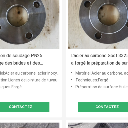
ion de soudage PN25
L'acier au carbone Gost 33
e des brides et des
a forgé la préparation de su
ds Gost 12820-80
de peinture noire de brides
Acier au carbone, acier inoxydable, acier allié
Matériel:Acier au carbone, acier inoxydable
ation:Lignes de jointure de tuyau
Techniques:Forgé
iques:Forgé
Préparation de surface:Huile antirouille, peinture noire, peinture jaune, 
CONTACTEZ
CONTACTEZ