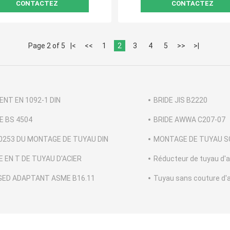
CONTACTEZ
CONTACTEZ
Page 2 of 5
|<
<<
1
2
3
4
5
>>
>|
ENT EN 1092-1 DIN
BRIDE JIS B2220
E BS 4504
BRIDE AWWA C207-07
0253 DU MONTAGE DE TUYAU DIN
MONTAGE DE TUYAU SG
E EN T DE TUYAU D'ACIER
Réducteur de tuyau d'a
GED ADAPTANT ASME B16.11
Tuyau sans couture d'a