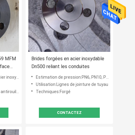
259 MFM
Brides forgées en acier inoxydable
rface
Dn500 reliant les conduites
, acier allié
Estimation de pression:PN6, PN10, PN16, PN25, PN40, PN64, PN100, PN160
Utilisation:Lignes de jointure de tuyau
Chaud-plongée galvanisé
Techniques:Forgé
CONTACTEZ