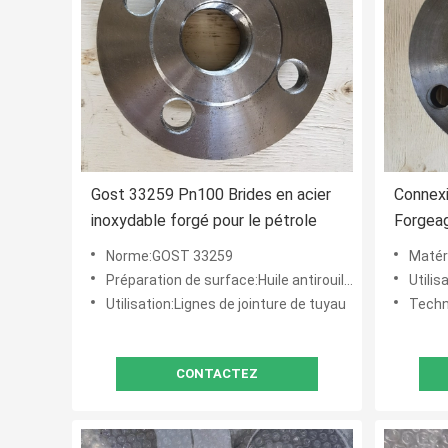
Gost 33259 Pn100 Brides en acier
Connex
inoxydable forgé pour le pétrole
Forgeag
raccor
Norme:GOST 33259
Matériel:
Préparation de surface:Huile antirouille, peinture noire, peinture jaune, Chaud-plongée galvanisé
Utilis
Utilisation:Lignes de jointure de tuyau
Techn
CONTACTEZ