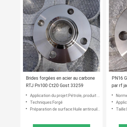
Brides forgées en acier au carbone
PN16 G
RTJ Pn100 Ct20 Gost 33259
par rf 
joindre
Application du projet:Pétrole, produit chimique, puissance, gaz, métallurgie, construction navale, construction, etc.
Norm
Techniques:Forgé
Application du proj
Préparation de surface:Huile antirouille, peinture noire, peinture jaune, Chaud-plongée galvanisé
Taille:DN15-D