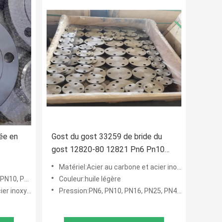
ée en
Gost du gost 33259 de bride du
gost 12820-80 12821 Pn6 Pn10
Pn16 Pn25 Pn64 Pn100 St20
Matériel:Acier au carbone et acier inoxydable
4, PN100, PN160
Couleur:huile légère
, acier allié
Pression:PN6, PN10, PN16, PN25, PN40, PN64, PN100,