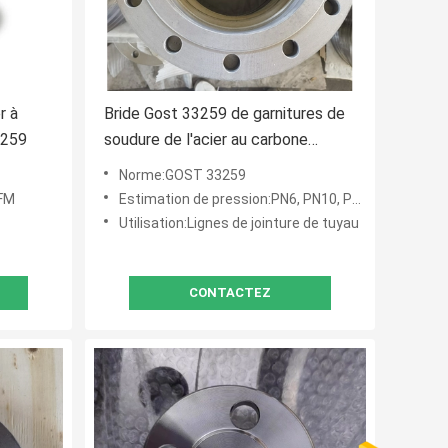
r à
Bride Gost 33259 de garnitures de
3259
soudure de l'acier au carbone
Dn400 pour l'usage industriel
Norme:GOST 33259
MFM
Estimation de pression:PN6, PN10, PN16, PN25, PN40, PN64, PN100, PN160
Utilisation:Lignes de jointure de tuyau
CONTACTEZ