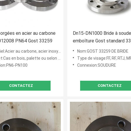
forgées en acier au carbone
Dn15-DN1000 Bride à soude
012008 PN64 Gost 33259
emboîture Gost standard 3
Acier au carbone, acier inoxydable, acier allié
Nom:GOST 33259 DE BRIDE
 en bois, palette ou selon les exigences de clients
Type de visage:FF, RF, RTJ, 
ion:PN6-PN100
Connexion:SOUDURE
CONTACTEZ
CONTACTEZ