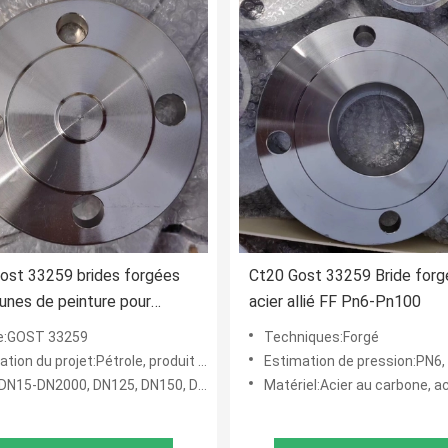
ost 33259 brides forgées
Ct20 Gost 33259 Bride forg
jaunes de peinture pour
acier allié FF Pn6-Pn100
 des canalisations
e:GOST 33259
Techniques:Forgé
et:Pétrole, produit chimique, puissance, gaz, métallurgie, construction navale, construction, etc.
Estimation de pression:PN6, PN10, PN16, PN25, PN40, PN6
N2000, DN125, DN150, DN200, DN250, DN300, DN350, DN400, DN450, DN500
Matériel:Acier au carbone, acier inoxydable