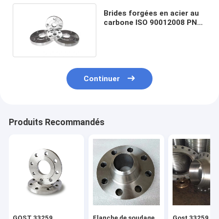
Brides forgées en acier au
carbone ISO 90012008 PN64
Gost 33259
Continuer
Produits Recommandés
GOST 33259
Flanche de soudage
Gost 33259 AN