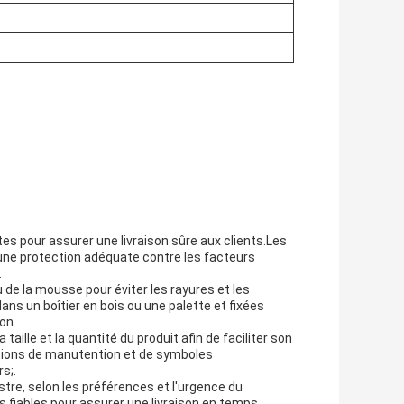
es pour assurer une livraison sûre aux clients.Les
ne protection adéquate contre les facteurs
.
de la mousse pour éviter les rayures et les
s un boîtier en bois ou une palette et fixées
on.
ille et la quantité du produit afin de faciliter son
ctions de manutention et de symboles
s;.
tre, selon les préférences et l'urgence du
es fiables pour assurer une livraison en temps