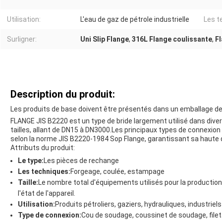
Utilisation:
L'eau de gaz de pétrole industrielle
Les t
Surligner:
Uni Slip Flange
,
316L Flange coulissante
,
F
Description du produit:
Les produits de base doivent être présentés dans un emballage de 
FLANGE JIS B2220 est un type de bride largement utilisé dans divers
tailles, allant de DN15 à DN3000.Les principaux types de connexion 
selon la norme JIS B2220-1984 Sop Flange, garantissant sa haute qua
Attributs du produit:
Le type:
Les pièces de rechange
Les techniques:
Forgeage, coulée, estampage
Taille:
Le nombre total d'équipements utilisés pour la production
l'état de l'appareil.
Utilisation:
Produits pétroliers, gaziers, hydrauliques, industriels
Type de connexion:
Cou de soudage, coussinet de soudage, filet