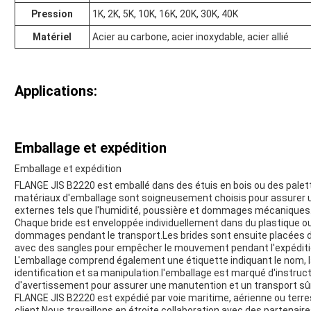
Pression
1K, 2K, 5K, 10K, 16K, 20K, 30K, 40K
Matériel
Acier au carbone, acier inoxydable, acier allié
Applications:
Emballage et expédition
Emballage et expédition
FLANGE JIS B2220 est emballé dans des étuis en bois ou des palett
matériaux d'emballage sont soigneusement choisis pour assurer u
externes tels que l'humidité, poussière et dommages mécaniques
Chaque bride est enveloppée individuellement dans du plastique ou 
dommages pendant le transport.Les brides sont ensuite placées dan
avec des sangles pour empêcher le mouvement pendant l'expéditi
L'emballage comprend également une étiquette indiquant le nom, la ta
identification et sa manipulation.l'emballage est marqué d'instru
d'avertissement pour assurer une manutention et un transport sûr
FLANGE JIS B2220 est expédié par voie maritime, aérienne ou terres
client.Nous travaillons en étroite collaboration avec des partenair