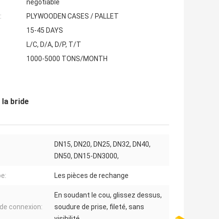
negotiable
:
PLYWOODEN CASES / PALLET
15-45 DAYS
L/C, D/A, D/P, T/T
1000-5000 TONS/MONTH
la bride
DN15, DN20, DN25, DN32, DN40,
DN50, DN15-DN3000,
pe:
Les pièces de rechange
En soudant le cou, glissez dessus,
de connexion:
soudure de prise, fileté, sans
visibilité