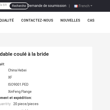
Demande de soumission
|
French
Recherche
QUALITÉ
CONTACTEZ-NOUS
NOUVELLES
CAS
able coulé à la bride
uit:
China Hebei
XF
ISO9001.PED
XinFeng Flange
ment et expédition:
antity:
20 piece/pieces