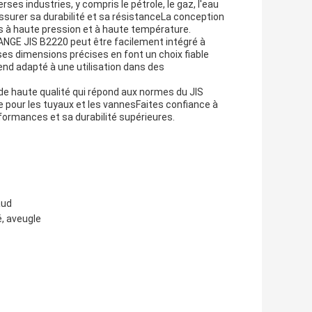
ses industries, y compris le pétrole, le gaz, l'eau
ssurer sa durabilité et sa résistanceLa conception
s à haute pression et à haute température.
LANGE JIS B2220 peut être facilement intégré à
es dimensions précises en font un choix fiable
 rend adapté à une utilisation dans des
 de haute qualité qui répond aux normes du JIS
pour les tuyaux et les vannesFaites confiance à
formances et sa durabilité supérieures.
aud
é, aveugle