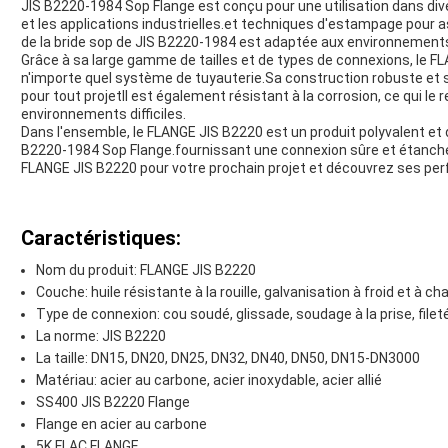
JIS B2220-1984 Sop Flange est conçu pour une utilisation dans diver
et les applications industrielles.et techniques d'estampage pour a
de la bride sop de JIS B2220-1984 est adaptée aux environnement
Grâce à sa large gamme de tailles et de types de connexions, le F
n'importe quel système de tuyauterie.Sa construction robuste et s
pour tout projetIl est également résistant à la corrosion, ce qui le
environnements difficiles.
Dans l'ensemble, le FLANGE JIS B2220 est un produit polyvalent et
B2220-1984 Sop Flange.fournissant une connexion sûre et étanche 
FLANGE JIS B2220 pour votre prochain projet et découvrez ses per
Caractéristiques:
Nom du produit: FLANGE JIS B2220
Couche: huile résistante à la rouille, galvanisation à froid et à ch
Type de connexion: cou soudé, glissade, soudage à la prise, filet
La norme: JIS B2220
La taille: DN15, DN20, DN25, DN32, DN40, DN50, DN15-DN3000
Matériau: acier au carbone, acier inoxydable, acier allié
SS400 JIS B2220 Flange
Flange en acier au carbone
5K FLAC FLANGE