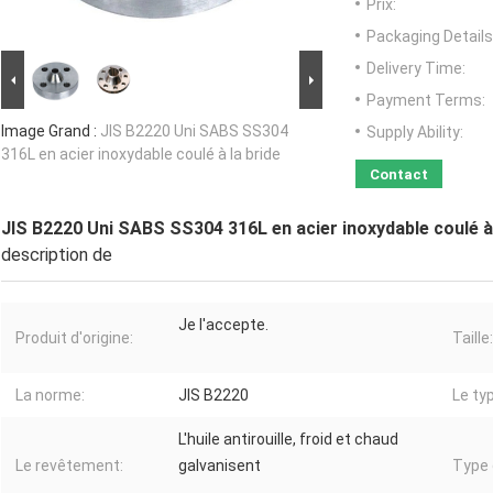
Prix:
Packaging Details
Delivery Time:
Payment Terms:
Image Grand :
JIS B2220 Uni SABS SS304
Supply Ability:
316L en acier inoxydable coulé à la bride
Contact
JIS B2220 Uni SABS SS304 316L en acier inoxydable coulé à 
description de
Je l'accepte.
Produit d'origine:
Taille:
La norme:
JIS B2220
Le ty
L'huile antirouille, froid et chaud
Le revêtement:
galvanisent
Type 