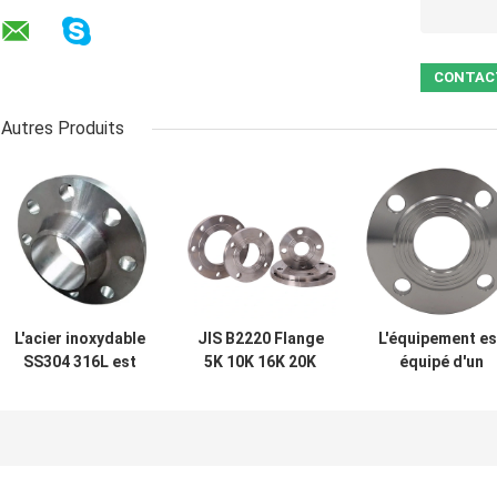
Autres Produits
L'acier inoxydable
JIS B2220 Flange
L'équipement es
SS304 316L est
5K 10K 16K 20K
équipé d'un
utilisé pour la
30K Ks Flange à
dispositif de
soudure de la
filetage en acier
soudage à l'aid
bride de cou JIS
inoxydable
d'une flange d
B2220 ASME
soudage à pris
En1092
JIS B2220 avec