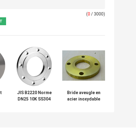
(
0
/ 3000)
t
JIS B2220 Norme
Bride aveugle en
DN25 10K SS304
acier inoxydable
Flange en acier
RF FF Rtj JIS
e
inoxydable
B2220 5K 10K 16K
e
20K
e