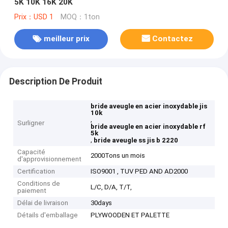
5K 10K 16K 20K
Prix：USD 1
MOQ：1ton
meilleur prix
Contactez
Description De Produit
bride aveugle en acier inoxydable jis
10k
,
Surligner
bride aveugle en acier inoxydable rf
5k
,
bride aveugle ss jis b 2220
Capacité
2000Tons un mois
d'approvisionnement
Certification
ISO9001 , TUV PED AND AD2000
Conditions de
L/C, D/A, T/T,
paiement
Délai de livraison
30days
Détails d'emballage
PLYWOODEN ET PALETTE