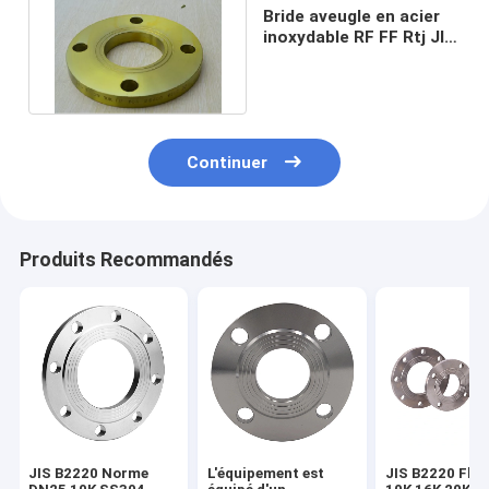
Bride aveugle en acier
inoxydable RF FF Rtj JIS
B2220 5K 10K 16K 20K
Continuer
Produits Recommandés
JIS B2220 Norme
L'équipement est
JIS B2220 Fla