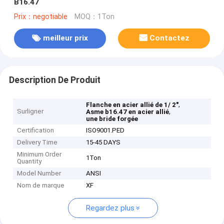
B16.47
Prix：negotiable
MOQ：1Ton
meilleur prix
Contactez
Description De Produit
,
Flanche en acier allié de 1/ 2"
Surligner
,
Asme b16.47 en acier allié
une bride forgée
Certification
ISO9001.PED
Delivery Time
15-45 DAYS
Minimum Order
1Ton
Quantity
Model Number
ANSI
Nom de marque
XF
Regardez plus