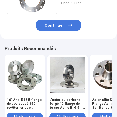
Asme B16.47
Price： 1Ton
Continuer
Produits Recommandés
16" Ansi B16 5 flange
L'acier au carbone
Acier allié Sch
de cou soudé 150
forgé 40 flange de
Flange Asme B
revêtement de
tuyau Asme B16.5 12
Ser B enduit d
peinture noire
"
peinture noire
Meilleur prix
Meilleur prix
Meilleur p