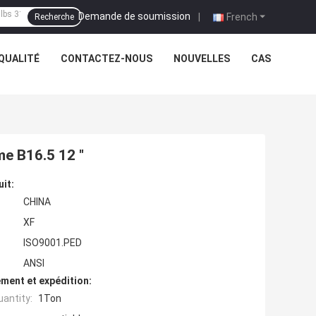
Demande de soumission
|
French
Recherche
QUALITÉ
CONTACTEZ-NOUS
NOUVELLES
CAS
me B16.5 12 "
uit:
CHINA
XF
ISO9001.PED
ANSI
ment et expédition:
antity:
1Ton