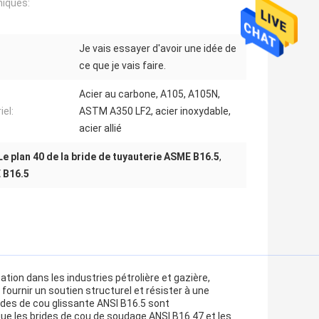
iques:
Je vais essayer d'avoir une idée de
ce que je vais faire.
Acier au carbone, A105, A105N,
iel:
ASTM A350 LF2, acier inoxydable,
acier allié
Le plan 40 de la bride de tuyauterie ASME B16.5
,
 B16.5
tion dans les industries pétrolière et gazière,
fournir un soutien structurel et résister à une
ides de cou glissante ANSI B16.5 sont
ue les brides de cou de soudage ANSI B16.47 et les