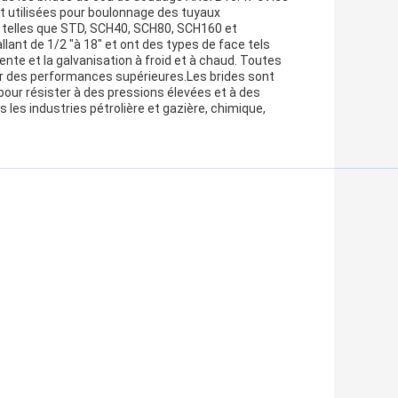
t utilisées pour boulonnage des tuyaux
 telles que STD, SCH40, SCH80, SCH160 et
lant de 1/2 "à 18" et ont des types de face tels
rente et la galvanisation à froid et à chaud. Toutes
ntir des performances supérieures.Les brides sont
pour résister à des pressions élevées et à des
les industries pétrolière et gazière, chimique,