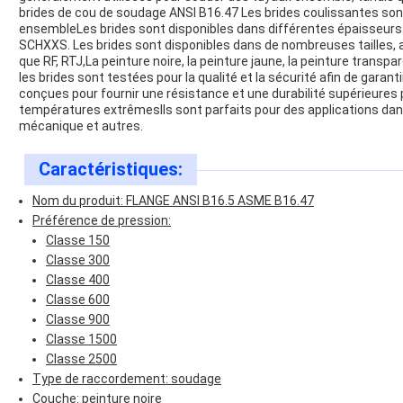
brides de cou de soudage ANSI B16.47 Les brides coulissantes son
ensembleLes brides sont disponibles dans différentes épaisseurs
SCHXXS. Les brides sont disponibles dans de nombreuses tailles, al
que RF, RTJ,La peinture noire, la peinture jaune, la peinture transpa
les brides sont testées pour la qualité et la sécurité afin de gara
conçues pour fournir une résistance et une durabilité supérieures 
températures extrêmesIls sont parfaits pour des applications dans 
mécanique et autres.
Caractéristiques:
Nom du produit: FLANGE ANSI B16.5 ASME B16.47
Préférence de pression:
Classe 150
Classe 300
Classe 400
Classe 600
Classe 900
Classe 1500
Classe 2500
Type de raccordement: soudage
Couche: peinture noire