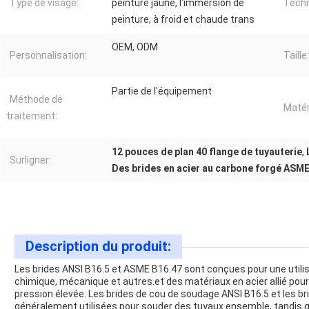
Type de visage:
peinture jaune, l'immersion de
Techn
peinture, à froid et chaude trans
OEM, ODM
Personnalisation:
Taille:
Partie de l'équipement
Méthode de
Matér
traitement:
12 pouces de plan 40 flange de tuyauterie
,
Surligner:
Des brides en acier au carbone forgé ASME
Description du produit:
Les brides ANSI B16.5 et ASME B16.47 sont conçues pour une utilisa
chimique, mécanique et autres.et des matériaux en acier allié pour 
pression élevée. Les brides de cou de soudage ANSI B16.5 et les br
généralement utilisées pour souder des tuyaux ensemble, tandis q