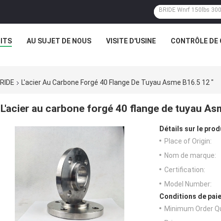
ITS
AU SUJET DE NOUS
VISITE D'USINE
CONTRÔLE DE 
RIDE
L'acier Au Carbone Forgé 40 Flange De Tuyau Asme B16.5 12 "
L'acier au carbone forgé 40 flange de tuyau As
Détails sur le prod
Place of Origin:
Nom de marque:
Certification:
Model Number:
Conditions de paie
Minimum Order Qu