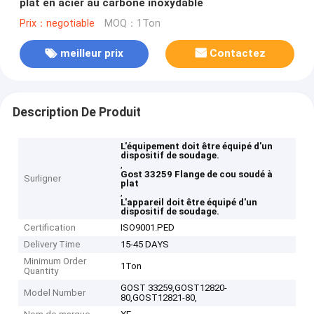
plat en acier au carbone inoxydable
Prix：negotiable
MOQ：1Ton
meilleur prix
Contactez
Description De Produit
L'équipement doit être équipé d'un
dispositif de soudage.
,
Gost 33259 Flange de cou soudé à
Surligner
plat
,
L'appareil doit être équipé d'un
dispositif de soudage.
Certification
ISO9001.PED
Delivery Time
15-45 DAYS
Minimum Order
1Ton
Quantity
GOST 33259,GOST12820-
Model Number
80,GOST12821-80,