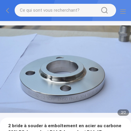
2
/
2
2 bride à souder à emboîtement en acier au carbone