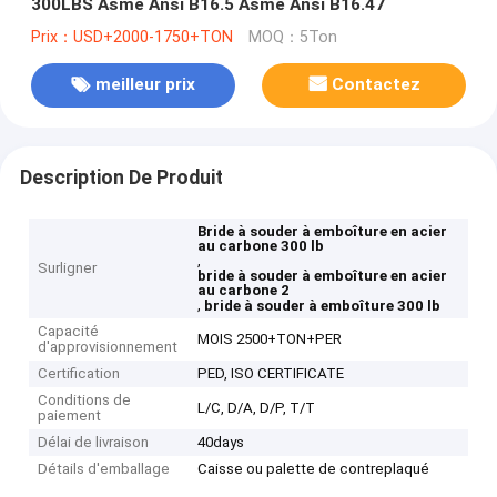
300LBS Asme Ansi B16.5 Asme Ansi B16.47
Prix：USD+2000-1750+TON
MOQ：5Ton
meilleur prix
Contactez
Description De Produit
Bride à souder à emboîture en acier
au carbone 300 lb
,
Surligner
bride à souder à emboîture en acier
au carbone 2
,
bride à souder à emboîture 300 lb
Capacité
MOIS 2500+TON+PER
d'approvisionnement
Certification
PED, ISO CERTIFICATE
Conditions de
L/C, D/A, D/P, T/T
paiement
Délai de livraison
40days
Détails d'emballage
Caisse ou palette de contreplaqué