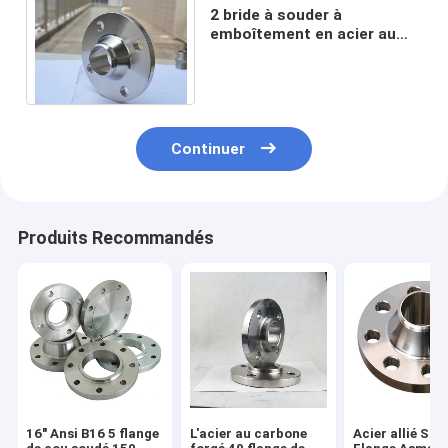
2 bride à souder à
emboîtement en acier au
carbone 300LBS Asme Ansi
B16.5 Asme Ansi B16.47
Continuer
Produits Recommandés
16" Ansi B16 5 flange
L'acier au carbone
Acier allié Sch