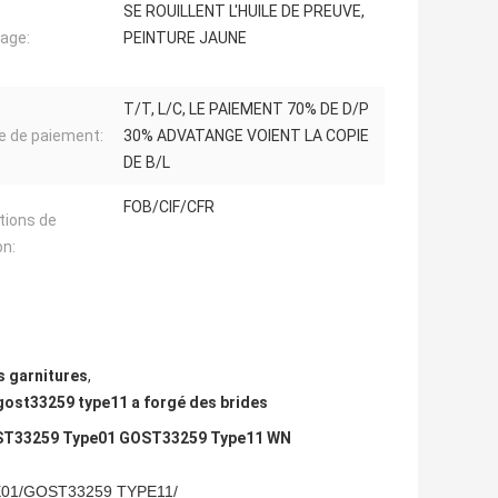
SE ROUILLENT L'HUILE DE PREUVE,
age:
PEINTURE JAUNE
T/T, L/C, LE PAIEMENT 70% DE D/P
 de paiement:
30% ADVATANGE VOIENT LA COPIE
DE B/L
FOB/CIF/CFR
tions de
on:
s garnitures
,
gost33259 type11 a forgé des brides
e GOST33259 Type01 GOST33259 Type11 WN
01/GOST33259 TYPE11/