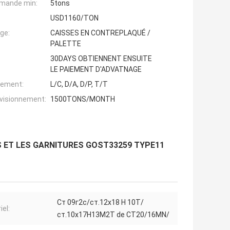
mande min:
5tons
USD1160/TON
ge:
CAISSES EN CONTREPLAQUÉ /
PALETTE
30DAYS OBTIENNENT ENSUITE
LE PAIEMENT D'ADVATNAGE
iement:
L/C, D/A, D/P, T/T
ovisionnement:
1500TONS/MONTH
S ET LES GARNITURES GOST33259 TYPE11
Cт 09г2с/ст.12х18 Н 10Т/
iel:
ст.10х17Н13М2Т de CT20/16MN/