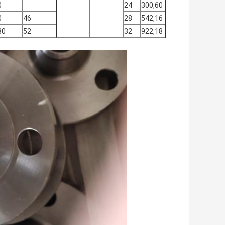
0
24
300,60
0
46
28
542,16
80
52
32
922,18