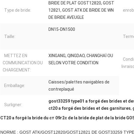
BRIDE DE PLAT GOST12820, GOST
Type de bride:
12821, GOST ATK DE BRIDE DE WN
enrob
DE BRIDE AVEUGLE
DN15-DN1500
Taille:
Terme
METTEZ EN
XINGANG, QINGDAO, CHANGHAÏ OU
Condi
COMMUNICATION DU
SELON VOTRE CONDITION
livrais
CHARGEMENT:
Caisses/palettes navigables de
Emballage:
contreplaqué
gost33259 type01 a forgé des brides et de
Surligner:
ct20 a forgé des brides et des garnitures
,
CT20 a forgé la bride du cт 09г2с de la bride de plat de la brid
NORME : GOST ATK/GOST12820/GOST12821 DE GOST33259 TYPE