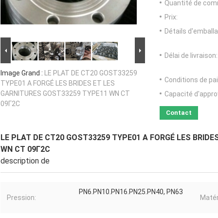
Quantité de com
Prix:
Détails d'emballa
Délai de livraison:
Image Grand :
LE PLAT DE CT20 GOST33259
Conditions de pa
TYPE01 A FORGÉ LES BRIDES ET LES
GARNITURES GOST33259 TYPE11 WN CТ
Capacité d'appr
09Г2С
Contact
LE PLAT DE CT20 GOST33259 TYPE01 A FORGÉ LES BRIDE
WN CТ 09Г2С
description de
PN6.PN10.PN16.PN25.PN40, PN63
Pression:
Matér