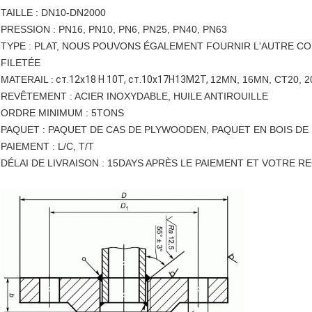
TAILLE : DN10-DN2000
PRESSION : PN16, PN10, PN6, PN25, PN40, PN63
TYPE : PLAT, NOUS POUVONS ÉGALEMENT FOURNIR L'AUTRE CO
FILETÉE
MATERAIL :
ст.12х18 Н 10Т, ст.10х17Н13М2Т,
12MN, 16MN, CT20, 2
REVÊTEMENT : ACIER INOXYDABLE, HUILE ANTIROUILLE
ORDRE MINIMUM : 5TONS
PAQUET : PAQUET DE CAS DE PLYWOODEN, PAQUET EN BOIS DE
PAIEMENT : L/C, T/T
DÉLAI DE LIVRAISON : 15DAYS APRÈS LE PAIEMENT ET VOTRE 