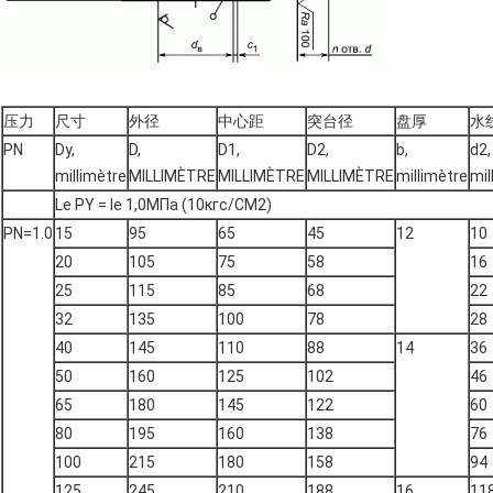
压力
尺寸
外径
中心距
突台径
盘厚
水
PN
Dy,
D,
D1,
D2,
b,
d2,
millimètre
MILLIMÈTRE
MILLIMÈTRE
MILLIMÈTRE
millimètre
mil
Le PY = le 1,0MПа (10кгс/CM2)
PN=1.0
15
95
65
45
12
10
20
105
75
58
16
25
115
85
68
22
32
135
100
78
28
40
145
110
88
14
36
50
160
125
102
46
65
180
145
122
60
80
195
160
138
76
100
215
180
158
94
125
245
210
188
16
11