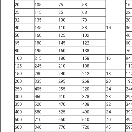
20
105
75
58
16
25
115
85
68
22
32
135
100
78
28
40
145
110
88
14
36
50
160
125
102
46
65
180
145
122
60
80
195
160
138
76
100
215
180
158
16
94
125
245
210
188
11
150
280
240
212
18
14
200
335
295
268
20
19
250
405
355
320
24
24
300
460
410
378
28
29
350
520
470
438
32
34
400
580
525
490
34
39
500
710
650
610
40
49
600
840
770
720
45
59