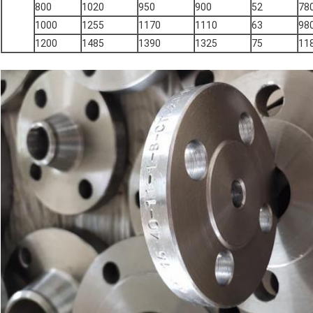
800
1020
950
900
52
78
1000
1255
1170
1110
63
98
1200
1485
1390
1325
75
11