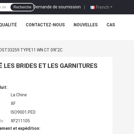
Demande de soumission
|
French
Recherche
QUALITÉ
CONTACTEZ-NOUS
NOUVELLES
CAS
GOST33259 TYPE11 WN CТ 09Г2С
É LES BRIDES ET LES GARNITURES
uit:
La Chine
XF
ISO9001.PED
e:
XF211105
ement et expédition: