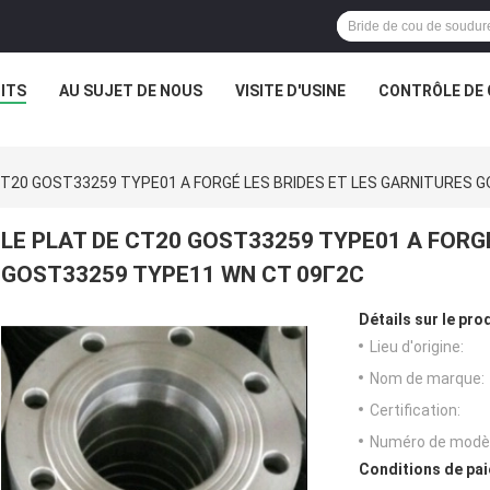
ITS
AU SUJET DE NOUS
VISITE D'USINE
CONTRÔLE DE 
CT20 GOST33259 TYPE01 A FORGÉ LES BRIDES ET LES GARNITURES 
LE PLAT DE CT20 GOST33259 TYPE01 A FORG
GOST33259 TYPE11 WN CТ 09Г2С
Détails sur le prod
Lieu d'origine:
Nom de marque:
Certification:
Numéro de modèl
Conditions de pai