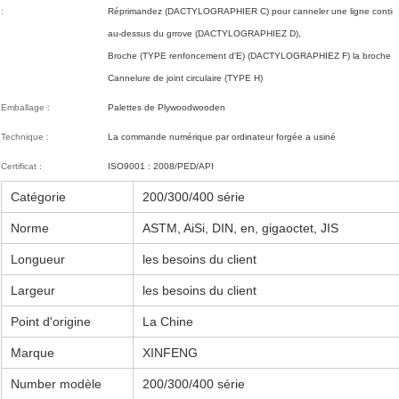
:
Réprimandez (DACTYLOGRAPHIER C) pour canneler une ligne contin
au-dessus du grrove (DACTYLOGRAPHIEZ D),
Broche (TYPE renfoncement d'E) (DACTYLOGRAPHIEZ F) la broche de j
Cannelure de joint circulaire (TYPE H)
Emballage :
Palettes de Plywoodwooden
Technique :
La commande numérique par ordinateur forgée a usiné
Certificat :
ISO9001 : 2008/PED/API
Catégorie
200/300/400 série
Norme
ASTM, AiSi, DIN, en, gigaoctet, JIS
Laisser un message
Longueur
les besoins du client
Nous vous rappellerons bientôt!
Largeur
les besoins du client
Point d'origine
La Chine
Marque
XINFENG
Number modèle
200/300/400 série