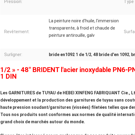
Pression:
Type 
La peinture noire d'huile, l'immersion
transparente, à froid et chaude de
Revêtement:
Surfa
peinture antirouille, galv
Surligner:
bride en1092 1 de 1/2
,
48 bride d'en 1092
,
b
1/2 » - 48" BRIDENT l'acier inoxydable PN6-P
1 DIN
Les GARNITURES de TUYAU de HEBEI XINFENG FABRIQUANT Cie., Ltd e
développement et la production des garnitures de tuyau sans coutu
haute pression soudant/garnitures (vissées) filetées telles que d
Tous nos produits sont conformes aux normes de qualité internati
grand choix de marchés autour du monde.