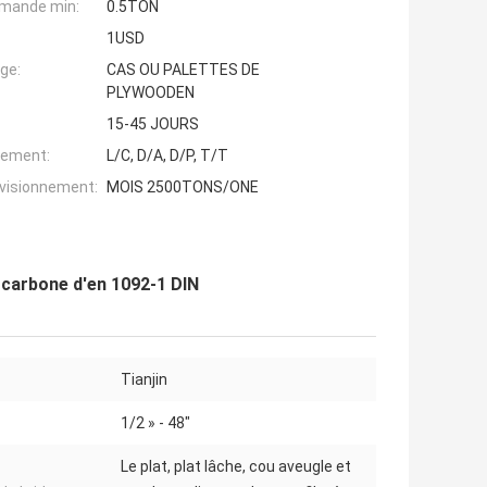
mande min:
0.5TON
1USD
ge:
CAS OU PALETTES DE
PLYWOODEN
15-45 JOURS
iement:
L/C, D/A, D/P, T/T
ovisionnement:
MOIS 2500TONS/ONE
u carbone d'en 1092-1 DIN
Tianjin
1/2 » - 48"
Le plat, plat lâche, cou aveugle et