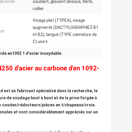
de bride:
soudant, glissent dessus, fileté,
collier
Visage plat (TYPEA), visage
augmenté (DACTYLOGRAPHIEZ B1
ce:
et B2), langue (TYPE cannelure de
C) une li
ride en1092 1 d'acier inoxydable
N250 d'acier au carbone d'en 1092-
st un fabricant spécialisé dans la recherche, le
re de soudage bout à bout et de la prise forgée à
es coudes/réducteurs/pièces en t/chapeaux/croix.
onales et sont considérablement appréciés sur un