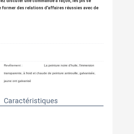
iez discuter une commande à façon, les pls se
 former des relations d'affaires réussies avec de
Revêtement :
La peinture noire d'huile, l'immersion
transparente, à froid et chaude de peinture antirouille, galvanisée,
jaune ont galvanisé
Caractéristiques
),