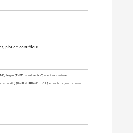
t, plat de contrôleur
, langue (TYPE cannelure de C) une ligne continue
cement d'E) (DACTYLOGRAPHIEZ F) la broche de joint circulaire