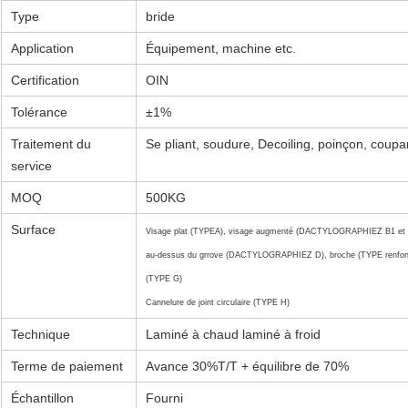
Type
bride
Application
Équipement, machine etc.
Certification
OIN
Tolérance
±1%
Traitement du
Se pliant, soudure, Decoiling, poinçon, coupan
SOUMETTRE
service
MOQ
500KG
Surface
Visage plat (TYPEA), visage augmenté (DACTYLOGRAPHIEZ B1 et B2)
au-dessus du grrove (DACTYLOGRAPHIEZ D),
broche (TYPE renfon
(TYPE G)
Cannelure de joint circulaire (TYPE H)
Technique
Laminé à chaud laminé à froid
Terme de paiement
Avance 30%T/T + équilibre de 70%
Échantillon
Fourni