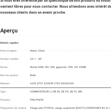
Si vous êtes intéressé par un quelconque de nos produits ou voudr
sentent libres pour nous contacter. Nous attendons avec intérêt de
nouveaux clients dans un avenir proche.
Aperçu
Détails rapides
Point d'origine :
Hebei, Chine
Number modèle :
1/2 » - 48"
Norme :
Norme ANSI, BS, DIN, gigaoctet, OIN, JIS, ASME
Nom de produit :
Bride
Matériel :
A105 ST37 S235JR CT20 SS304/316
Type :
COMMUTATEUR LJ DE BL DE FIL DE PL WN
Pression :
PN6-PN250
Préparation de surface
Visage plat (TYPEA), visage augmenté (DACTYLOGRAPHIEZ B1 et B2