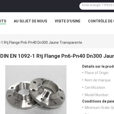
ITS
AU SUJET DE NOUS
VISITE D'USINE
CONTRÔLE DE 
-1 Rtj Flange Pn6-Pn40 Dn300 Jaune Transparente
DIN EN 1092-1 Rtj Flange Pn6-Pn40 Dn300 Jau
Détails sur le prod
Place of Origin:
Nom de marque:
Certification:
Model Number:
Conditions de paie
Minimum Order Qu