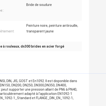
Bride de soudure
e::
Peinture noire, peinture antirouille,
vêtement:
transparent jaune
e à rouleaux
,
dn300 brides en acier forgé
I, DIN, JIS, GOST et En1092. Il est disponible dans
5, DN150, DN200, DN250, DN300,DN350, DN400,
t peut supporter une pression allant de PN6 à PN40,
articulièrement adapté à l'application EN1092-1
e_EN_1092-1_Standard et FLANGE_DIN_EN_1092-1,