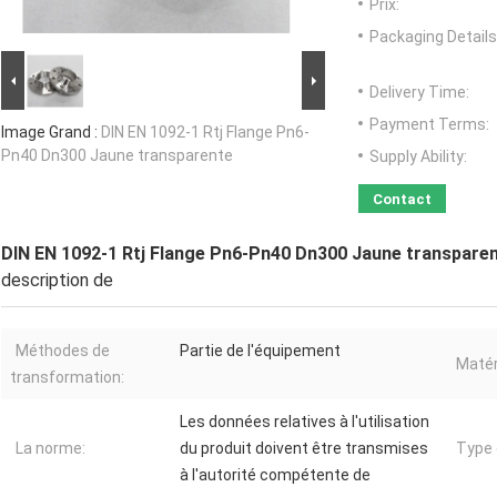
Prix:
Packaging Details
Delivery Time:
Payment Terms:
Image Grand :
DIN EN 1092-1 Rtj Flange Pn6-
Pn40 Dn300 Jaune transparente
Supply Ability:
Contact
DIN EN 1092-1 Rtj Flange Pn6-Pn40 Dn300 Jaune transpare
description de
Méthodes de
Partie de l'équipement
Matér
transformation:
Les données relatives à l'utilisation
La norme:
du produit doivent être transmises
Type 
à l'autorité compétente de