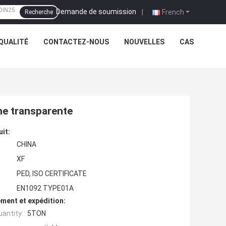
Demande de soumission
|
French
Recherche
QUALITÉ
CONTACTEZ-NOUS
NOUVELLES
CAS
ne transparente
uit:
CHINA
XF
PED, ISO CERTIFICATE
EN1092 TYPE01A
ment et expédition:
antity:
5TON