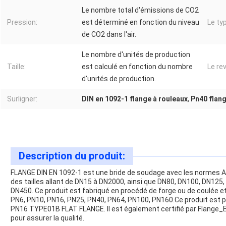
Le nombre total d'émissions de CO2
Pression:
est déterminé en fonction du niveau
Le typ
de CO2 dans l'air.
Le nombre d'unités de production
Taille:
est calculé en fonction du nombre
Le re
d'unités de production.
Surligner:
DIN en 1092-1 flange à rouleaux
,
Pn40 flang
Description du produit:
FLANGE DIN EN 1092-1 est une bride de soudage avec les normes ANS
des tailles allant de DN15 à DN2000, ainsi que DN80, DN100, DN12
DN450. Ce produit est fabriqué en procédé de forge ou de coulée e
PN6, PN10, PN16, PN25, PN40, PN64, PN100, PN160.Ce produit est p
PN16 TYPE01B FLAT FLANGE. Il est également certifié par Flang
pour assurer la qualité.