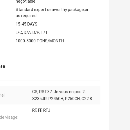
negotiable
:
Standard export seaworthy package,or
as required
15-45 DAYS
L/C, D/A, D/P, T/T
1000-5000 TONS/MONTH
nte
CS, RST37. Je vous en prie.2,
iel:
S235JR, P245GH, P250GH, C22.8
RF, FF, RTJ
de visage: