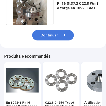
Pn16 St37.2 C22.8 Wnrf
a forgé en 1092-1 de la
BRIDE en acier DIN
Continuer
Produits Recommandés
En 1092-1 Pn16
C22.8 Dn250 Type01
L'utilisation de