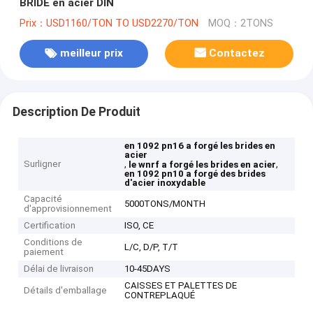
BRIDE en acier DIN
Prix：USD1160/TON TO USD2270/TON
MOQ：2TONS
meilleur prix
Contactez
Description De Produit
en 1092 pn16 a forgé les brides en
acier
Surligner
,
,
le wnrf a forgé les brides en acier
en 1092 pn10 a forgé des brides
d'acier inoxydable
Capacité
5000TONS/MONTH
d'approvisionnement
Certification
ISO, CE
Conditions de
L/C, D/P, T/T
paiement
Délai de livraison
10-45DAYS
CAISSES ET PALETTES DE
Détails d'emballage
CONTREPLAQUÉ