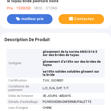
le tuyau bride peinture noire
Prix：1530USD
MOQ：5TONS
meilleur prix
Contactez
Description De Produit
glissement de la norme ANSI b16.5
sur des brides de tuyau
,
glissement d'a105n sur des brides de
Surligner
tuyau
,
sa105n solides solubles glissent sur
la bride
Certification
TUV , ISO9001
Conditions de
L/C, D/A, D/P, T/T
paiement
Délai de livraison
30 JOURS -40DAYS
Détails d'emballage
PLYWOODEN ENFERME/PALETTE
Lieu d'origine
CHINE