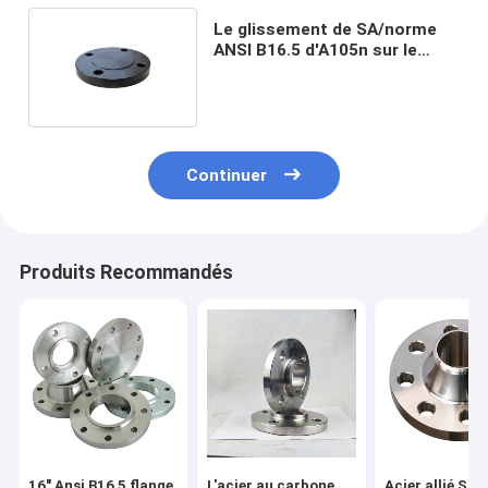
Le glissement de SA/norme
ANSI B16.5 d'A105n sur le
tuyau bride peinture noire
Continuer
Produits Recommandés
16" Ansi B16 5 flange
L'acier au carbone
Acier allié Sch