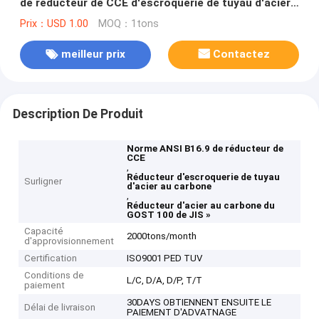
de réducteur de CCE d'escroquerie de tuyau d'acier
au carbone » à 100 »
Prix：USD 1.00
MOQ：1tons
meilleur prix
Contactez
Description De Produit
Norme ANSI B16.9 de réducteur de
CCE
,
Réducteur d'escroquerie de tuyau
Surligner
d'acier au carbone
,
Réducteur d'acier au carbone du
GOST 100 de JIS »
Capacité
2000tons/month
d'approvisionnement
Certification
ISO9001 PED TUV
Conditions de
L/C, D/A, D/P, T/T
paiement
30DAYS OBTIENNENT ENSUITE LE
Délai de livraison
PAIEMENT D'ADVATNAGE