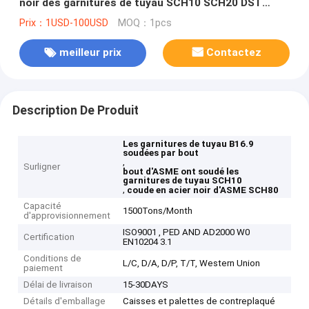
noir des garnitures de tuyau SCH10 SCH20 DST
SCH40 SCH80
Prix：1USD-100USD
MOQ：1pcs
meilleur prix
Contactez
Description De Produit
Les garnitures de tuyau B16.9
soudées par bout
,
Surligner
bout d'ASME ont soudé les
garnitures de tuyau SCH10
,
coude en acier noir d'ASME SCH80
Capacité
1500Tons/Month
d'approvisionnement
ISO9001 , PED AND AD2000 W0
Certification
EN10204 3.1
Conditions de
L/C, D/A, D/P, T/T, Western Union
paiement
Délai de livraison
15-30DAYS
Détails d'emballage
Caisses et palettes de contreplaqué