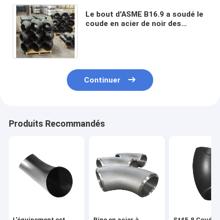
Le bout d'ASME B16.9 a soudé le
coude en acier de noir des
garnitures de tuyau SCH10
SCH20 DST SCH40 SCH80
Continuer
Produits Recommandés
L'équipement est
Pipe en acier à
St45.8 Coude 