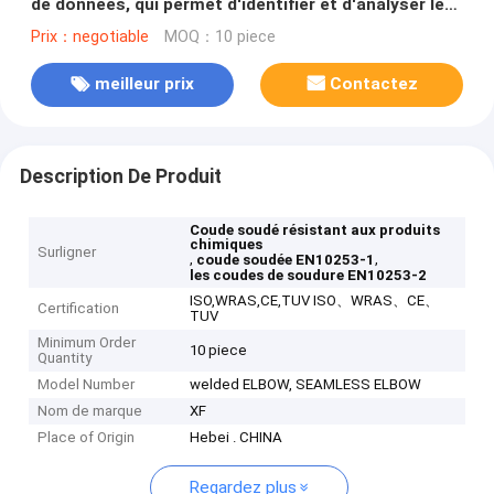
de données, qui permet d'identifier et d'analyser les
données.
Prix：negotiable
MOQ：10 piece
meilleur prix
Contactez
Description De Produit
Coude soudé résistant aux produits
chimiques
Surligner
,
,
coude soudée EN10253-1
les coudes de soudure EN10253-2
ISO,WRAS,CE,TUV ISO、WRAS、CE、
Certification
TUV
Minimum Order
10 piece
Quantity
Model Number
welded ELBOW, SEAMLESS ELBOW
Nom de marque
XF
Place of Origin
Hebei . CHINA
Regardez plus