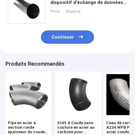
dispositif d'échange de données,
qui permet d'identifier et
Price： 10 piece
d'analyser les données.
Continuer
Produits Recommandés
Pipe en acier à
St45.8 Coude sans
L'eau de carbo
section ronde
couture en acier au
A234 WPB Pipe
épaisseur du coude
carbone pour
acier coude