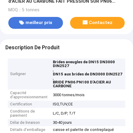
d'ACIER AU CARBONE FAIT PRESSION SUR PN06
PN100
MOQ：5 tonnes
meilleur prix
Contactez
Description De Produit
Brides aveugles de DN15 DN3000
DIN2527
,
Surligner
DN15 aux brides de DN3000 DIN2527
,
BRIDE PN06 PN100 D'ACIER AU
CARBONE
Capacité
3000 tonnes/mois
d'approvisionnement
Certification
ISO,TUV,CE
Conditions de
L/C, D/P, T/T
paiement
Délai de livraison
30-40 jours
Détails d'emballage
caisse et palette de contreplaqué