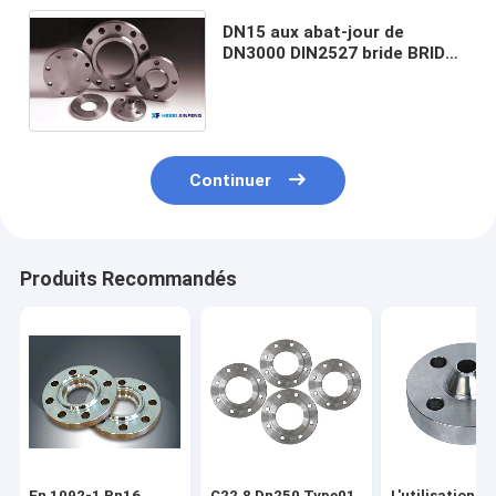
DN15 aux abat-jour de
DN3000 DIN2527 bride BRIDE
d'ACIER AU CARBONE FAIT
PRESSION SUR PN06 PN100
Continuer
Produits Recommandés
En 1092-1 Pn16
C22.8 Dn250 Type01
L'utilisation de