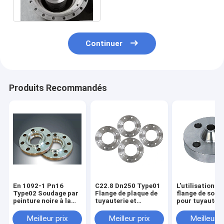
BRIDES
Continuer
Produits Recommandés
En 1092-1 Pn16
C22.8 Dn250 Type01
L'utilisation de
Type02 Soudage par
Flange de plaque de
flange de soud
peinture noire à la
tuyauterie et
pour tuyauteri
bride de type lâche
revêtement de
EN 1092-1
peinture noire
Meilleur prix
Meilleur prix
Meilleur p