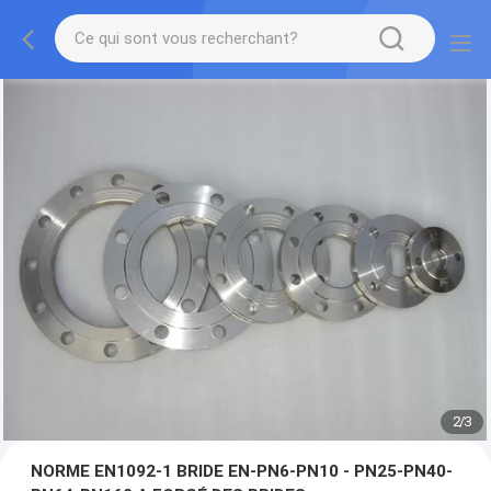
2
/
3
NORME EN1092-1 BRIDE EN-PN6-PN10 - PN25-PN40-