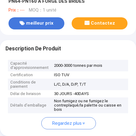
PN64-PN160 A FORGÉ DES BRIDES
Prix：---
MOQ：1 unité
meilleur prix
Contactez
Description De Produit
Capacité
2000-3000 tonnes par mois
d'approvisionnement
Certification
ISO TUV
Conditions de
L/C, D/A, D/P, T/T
paiement
Délai de livraison
30 JOURS -40DAYS
Non fumigez ou ne fumigez le
Détails d'emballage
contreplaqué/la palette ou caisse en
bois
Regardez plus