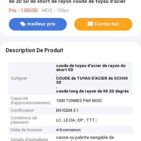
de 3D 5D de short de rayon coude de tuyau d'acier
Prix：1.00USD
MOQ：100pc
meilleur prix
Contactez
Description De Produit
coude de tuyau d'acier de rayon du
short 5D
,
Surligner
COUDE de TUYAU D'ACIER de SCH30
3D
,
coude long de rayon de 90 2D degrés
Capacité
1000 TONNES PAR MOIS
d'approvisionnement
Certification
EN10204 3.1
Conditions de
LC ; LE DA ; DP ; TTT ;
paiement
Délai de livraison
4-8 semaines
caisse ou palette navigable de
Détails d'emballage