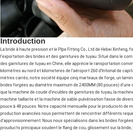
Introduction
La bride à haute pression et le PIpe Fitting Co., Ltd de Hebei Xinfeng, 
l'exportation des brides et des garnitures de tuyau. Situé dans le co
des garnitures de tuyau en Chine, elle apprécie le ransportation conv
kilomètres au nord et kilometeres de l'aéroport 260 d'Intional de capit
mètres carrés, notre société équipe cinq marteaux de forge, un laminoi
brides forgées au diamètre maximum de 2400MM (80 pouces) d'une c
que la machine de coude d'inculdes de garnitures de tuyau, la machine d
machine taillante et la machine de sable-pulvérisation fasse de divers
pouce à 48 pouces. Notre capacité mensuelle pour le produciotn de mo
production avancées nous permettent de rencontrer différents requirm
d'approvisionnement. Nous nous spécialisons dans les brides forgées 
prouducts principaux soudent le flang de cou, glissement sur la bride, b