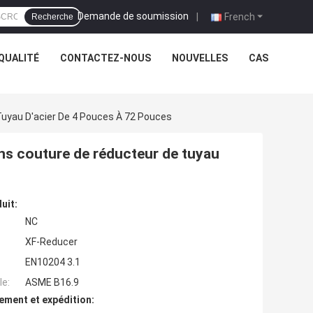
Demande de soumission
|
French
Recherche
QUALITÉ
CONTACTEZ-NOUS
NOUVELLES
CAS
uyau D'acier De 4 Pouces À 72 Pouces
ns couture de réducteur de tuyau
uit:
NC
XF-Reducer
EN10204 3.1
e:
ASME B16.9
ement et expédition: