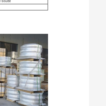
pe soudé