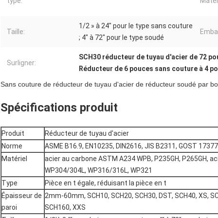
type:
Matér
1/2 » à 24" pour le type sans couture
Taille:
Embal
; 4" à 72" pour le type soudé
SCH30 réducteur de tuyau d'acier de 72 p
Surligner:
Réducteur de 6 pouces sans couture à 4 p
Sans couture de réducteur de tuyau d'acier de réducteur soudé par b
Spécifications produit
Produit
Réducteur de tuyau d'acier
Norme
ASME B16.9, EN10235, DIN2616, JIS B2311, GOST 17377
Matériel
acier au carbone ASTM A234 WPB, P235GH, P265GH, ac
WP304/304L, WP316/316L, WP321
Type
Pièce en t égale, réduisant la pièce en t
Épaisseur de
2mm-60mm, SCH10, SCH20, SCH30, DST, SCH40, XS, SC
paroi
SCH160, XXS