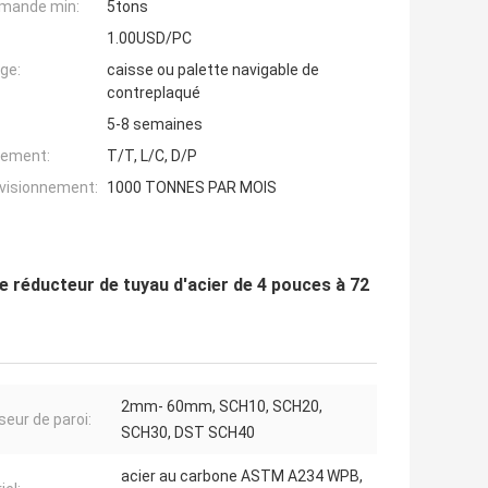
mande min:
5tons
1.00USD/PC
ge:
caisse ou palette navigable de
contreplaqué
5-8 semaines
iement:
T/T, L/C, D/P
ovisionnement:
1000 TONNES PAR MOIS
 réducteur de tuyau d'acier de 4 pouces à 72
2mm- 60mm, SCH10, SCH20,
seur de paroi:
SCH30, DST SCH40
acier au carbone ASTM A234 WPB,