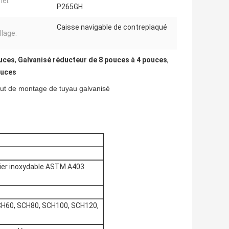
iel:
P265GH
Caisse navigable de contreplaqué
lage:
ouces
,
Galvanisé réducteur de 8 pouces à 4 pouces
,
ouces
out de montage de tuyau galvanisé
ier inoxydable ASTM A403
H60, SCH80, SCH100, SCH120,