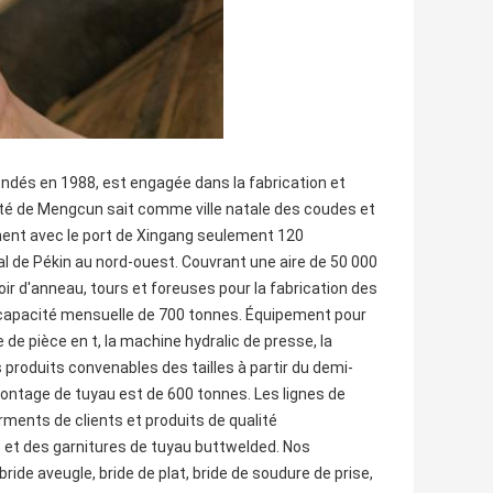
fondés en 1988, est engagée dans la fabrication et 
mté de Mengcun sait comme ville natale des coudes et 
inent avec le port de Xingang seulement 120 
al de Pékin au nord-ouest. Couvrant une aire de 50 000 
r d'anneau, tours et foreuses pour la fabrication des 
apacité mensuelle de 700 tonnes. Équipement pour 
e pièce en t, la machine hydralic de presse, la 
 produits convenables des tailles à partir du demi-
ntage de tuyau est de 600 tonnes. Les lignes de 
ents de clients et produits de qualité 
et des garnitures de tuyau buttwelded. Nos 
ride aveugle, bride de plat, bride de soudure de prise, 