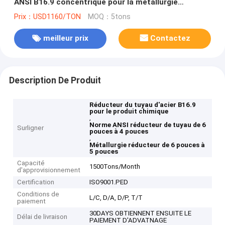
ANSI B16.9 concentrique pour la métallurgie
chimique
Prix：USD1160/TON
MOQ：5tons
meilleur prix
Contactez
Description De Produit
Réducteur du tuyau d'acier B16.9
pour le produit chimique
,
Norme ANSI réducteur de tuyau de 6
Surligner
pouces à 4 pouces
,
Métallurgie réducteur de 6 pouces à
5 pouces
Capacité
1500Tons/Month
d'approvisionnement
Certification
ISO9001.PED
Conditions de
L/C, D/A, D/P, T/T
paiement
30DAYS OBTIENNENT ENSUITE LE
Délai de livraison
PAIEMENT D'ADVATNAGE