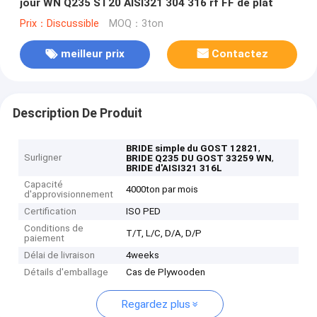
jour WN Q235 ST20 AISI321 304 316 rf FF de plat
Prix：Discussible
MOQ：3ton
meilleur prix
Contactez
Description De Produit
,
BRIDE simple du GOST 12821
Surligner
,
BRIDE Q235 DU GOST 33259 WN
BRIDE d'AISI321 316L
Capacité
4000ton par mois
d'approvisionnement
Certification
ISO PED
Conditions de
T/T, L/C, D/A, D/P
paiement
Délai de livraison
4weeks
Détails d'emballage
Cas de Plywooden
Regardez plus