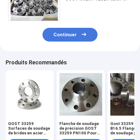
jour WN Q235 ST20 AISI321
304 316 rf FF de plat
Continuer
Produits Recommandés
GOST 33259
Flanche de soudage
Gost 33259 AN
Surfaces de soudage
de précision GOST
B16.5 Flange d
de brides en acier
33259 PN100 Pour
de soudage pla
inoxydable au
les connexions de
acier au carbo