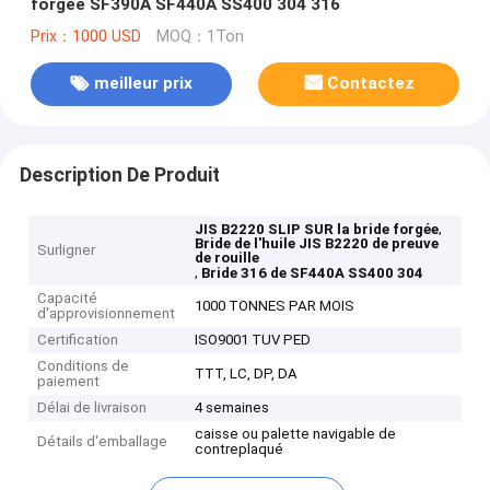
forgée SF390A SF440A SS400 304 316
Prix：1000 USD
MOQ：1Ton
meilleur prix
Contactez
Description De Produit
,
JIS B2220 SLIP SUR la bride forgée
Bride de l'huile JIS B2220 de preuve
Surligner
de rouille
,
Bride 316 de SF440A SS400 304
Capacité
1000 TONNES PAR MOIS
d'approvisionnement
Certification
ISO9001 TUV PED
Conditions de
TTT, LC, DP, DA
paiement
Délai de livraison
4 semaines
caisse ou palette navigable de
Détails d'emballage
contreplaqué