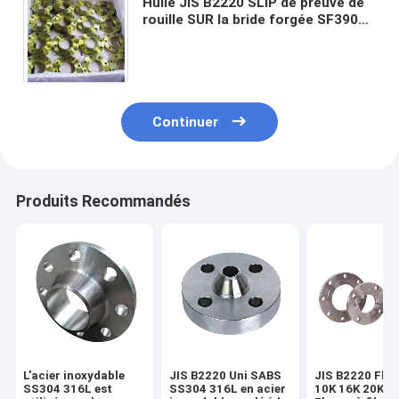
Huile JIS B2220 SLIP de preuve de
rouille SUR la bride forgée SF390A
SF440A SS400 304 316
Continuer
Produits Recommandés
L'acier inoxydable
JIS B2220 Uni SABS
JIS B2220 Fla
SS304 316L est
SS304 316L en acier
10K 16K 20K 3