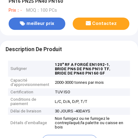
PN16 PN25 PN40 PN160
Prix：-
MOQ：100 PCs
meilleur prix
Contactez
Description De Produit
,
120" RF A FORGÉ EN1092-1
Surligner
,
BRIDE PN6 DE PN6 PN10 TF
BRIDE DE PN40 PN160 GF
Capacité
2000-3000 tonnes par mois
d'approvisionnement
Certification
TUV ISO
Conditions de
L/C, D/A, D/P, T/T
paiement
Délai de livraison
30 JOURS -40DAYS
Non fumigez ou ne fumigez le
Détails d'emballage
contreplaqué/la palette ou caisse en
bois