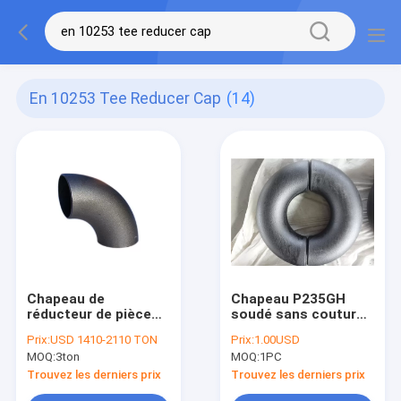
En 10253 Tee Reducer Cap
(14)
Chapeau de
Chapeau P235GH
réducteur de pièce
soudé sans couture
en t d'en 10253 du
P265GH de réducteur
Prix:
USD 1410-2110 TON
Prix:
1.00USD
montage de tuyau de
de pièce en t de
MOQ:
3ton
MOQ:
1PC
coude de S235JR
coude de soudage
ST37-2 DIN
bout à bout DIN
Trouvez les derniers prix
Trouvez les derniers prix
EN10253-1