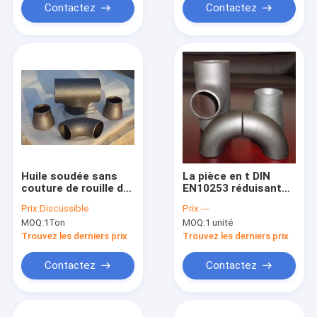
Contactez
Contactez
Huile soudée sans
La pièce en t DIN
couture de rouille de
EN10253 réduisant
norme ANSI de noir
des ferrures de
Prix:
Discussible
Prix:
---
du chapeau DIN
coude escroquent le
MOQ:
1Ton
MOQ:
1 unité
EN10253 de
chapeau de
réducteur de pièce
réducteur de CCE
Trouvez les derniers prix
Trouvez les derniers prix
en t de coude
Contactez
Contactez