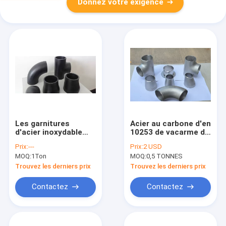
Donnez votre exigence
Les garnitures
Acier au carbone d'en
d'acier inoxydable
10253 de vacarme de
d'acier au carbone
montage de tuyau de
Prix:
---
Prix:
2 USD
écartent SCH5 d'un
DST Sch20 Sch40
MOQ:
1Ton
MOQ:
0,5 TONNES
coup de coude au
Sch80
chapeau de
Trouvez les derniers prix
Trouvez les derniers prix
réducteur de CCE
d'escroquerie de la
Contactez
Contactez
pièce en t SCH160