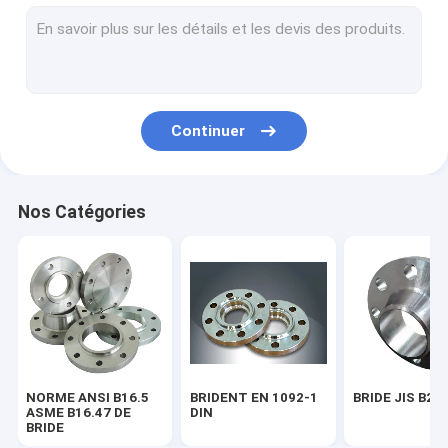
BRIDE BS 4504
BRIDE AWWA C207-07
MONTAGE DE TUYAU ASME B16.9
Continuer
EN 10253 DU MONTAGE DE TUYAU DIN
MONTAGE DE TUYAU SGP JIS B2311
Nos Catégories
COUDE DE TUYAU D'ACIER
PIÈCE EN T DE TUYAU D'ACIER
Réducteur de tuyau d'acier
Chapeau de tuyau d'acier
NORME ANSI B16.5
BRIDENT EN 1092-1
BRIDE JIS B22
FROGED ADAPTANT ASME B16.11
ASME B16.47 DE
DIN
BRIDE