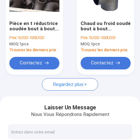
Visite d'usine
Contrôle de qualité
Pièce en t réductrice
Chaud ou froid soudé
soudée bout à bout
bout à bout
Contactez-nous
soudée bout à bout
réducteur de coude
Prix:
1USD-100USD
Prix:
1USD-100USD
des garnitures
profondément de
MOQ:
1pcs
MOQ:
1pcs
DIN2605-1 EN10253-1
2MM à de 32MM
Nouvelles
d'acier inoxydable
galvanisé
Trouvez les derniers prix
Trouvez les derniers prix
d'OIN 3419 304
Cas
Contactez
Contactez
Regardez plus
NORME ANSI B16.5 ASME B16.47 DE BRIDE
BRIDENT EN 1092-1 DIN
Laisser Un Message
Nous Vous Répondrons Rapidement
BRIDE JIS B2220
GOST 33259 DE BRIDE