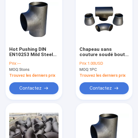
Hot Pushing DIN
Chapeau sans
EN10253 Mild Steel
couture soudé bout
Pipe Fittings Elbow
à bout en acier de
Prix:
---
Prix:
1.00USD
Tee Reducer Cap
réducteur de pièce
MOQ:
5tons
MOQ:
1PC
en t de coude des
garnitures de tube
Trouvez les derniers prix
Trouvez les derniers prix
DIN EN10253-1
P265GH
Contactez
Contactez
Maison
Produits
Au sujet de nous