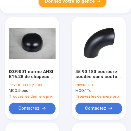
Donnez votre exigence
ISO9001 norme ANSI
45 90 180 courbure
B16.28 de chapeau
soudée sans couture
de l'acier au carbone
de noir du coude
Prix:
USD1160/TON
Prix:
NEGO
A234 WPB peinture
SCH40 SCH80
MOQ:
5tons
MOQ:
1Ton
de Blakc de 0,5
SCH160 de tuyau
pouces à 48 pouces
d'acier de degré
Trouvez les derniers prix
Trouvez les derniers prix
Contactez
Contactez