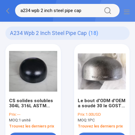
A234 Wpb 2 Inch Steel Pipe Cap
(18)
CS solides solubles
Le bout d'ODM d'OEM
304L 316L ASTM
a soudé 30 le GOST
A234 WPB chapeau
17378 du chapeau
Prix:
---
Prix:
1.00USD
SCH40 SCH80 XS
EN10235 JIS B2311
MOQ:
1 unité
MOQ:
1PC
SCH160 de tuyau
de tuyau d'acier de
d'acier de 2 pouces
pouce
Trouvez les derniers prix
Trouvez les derniers prix