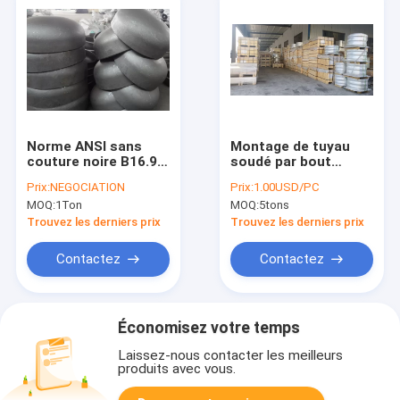
Norme ANSI sans
Montage de tuyau
couture noire B16.9
soudé par bout
SCH40 SCH80 de
galvanisé sans
Prix:
NEGOCIATION
Prix:
1.00USD/PC
montures de tuyau
couture de réducteur
MOQ:
1Ton
MOQ:
5tons
d'acier de grand
de tuyau d'acier de 4
diamètre
pouces à 72 pouces
Trouvez les derniers prix
Trouvez les derniers prix
Contactez
Contactez
Économisez votre temps
Laissez-nous contacter les meilleurs
produits avec vous.