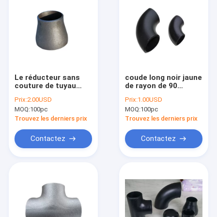
Le réducteur sans
coude long noir jaune
couture de tuyau
de rayon de 90
d'acier au carbone a
degrés de 2D de 3D
Prix:
2.00USD
Prix:
1.00USD
galvanisé les
5D de short de rayon
MOQ:
100pc
MOQ:
100pc
garnitures soudées
coude de tuyau
par bout du Gi SCH40
d'acier
Trouvez les derniers prix
Trouvez les derniers prix
Contactez
Contactez
Maison
Produits
Au sujet de nous