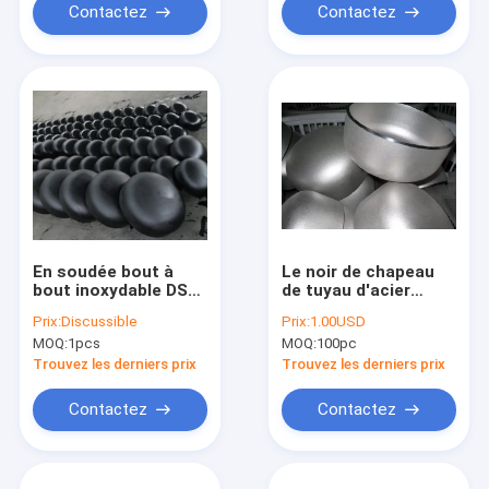
Contactez
Contactez
En soudée bout à
Le noir de chapeau
bout inoxydable DST
de tuyau d'acier
des chapeaux
soudé par bout a
Prix:
Discussible
Prix:
1.00USD
DIN2617 JIS d'Asme
galvanisé l'acier
MOQ:
1pcs
MOQ:
100pc
B16.9 4 pouces
inoxydable ASTM
chapeau de tuyau
A182 F304
Trouvez les derniers prix
Trouvez les derniers prix
galvanisé 2 par
pouces
Contactez
Contactez