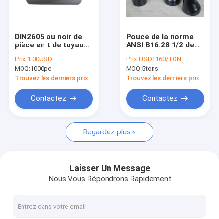
Visite d'usine
Contrôle de qualité
DIN2605 au noir de
Pouce de la norme
pièce en t de tuyau
ANSI B16.28 1/2 de
Contactez-nous
d'acier de DIN2617
garnitures de l'acier
Prix:
1.00USD
Prix:
USD1160/TON
SCH40 DST SCH80 a
au carbone ASTM
MOQ:
1000pc
MOQ:
5tons
galvanisé le montage
A234 WPB peinture
Nouvelles
sans couture
de noir de 48 pouces
Trouvez les derniers prix
Trouvez les derniers prix
Cas
Contactez
Contactez
Regardez plus
NORME ANSI B16.5 ASME B16.47 DE BRIDE
BRIDENT EN 1092-1 DIN
Laisser Un Message
Nous Vous Répondrons Rapidement
BRIDE JIS B2220
GOST 33259 DE BRIDE