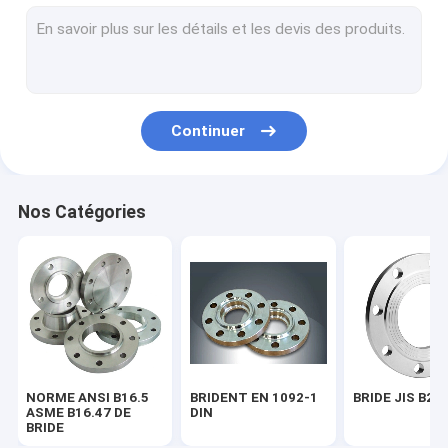
BRIDE BS 4504
BRIDE AWWA C207-07
MONTAGE DE TUYAU ASME B16.9
Continuer
EN 10253 DU MONTAGE DE TUYAU DIN
MONTAGE DE TUYAU SGP JIS B2311
Nos Catégories
COUDE DE TUYAU D'ACIER
PIÈCE EN T DE TUYAU D'ACIER
Réducteur de tuyau d'acier
Chapeau de tuyau d'acier
NORME ANSI B16.5
BRIDENT EN 1092-1
BRIDE JIS B22
FROGED ADAPTANT ASME B16.11
ASME B16.47 DE
DIN
BRIDE