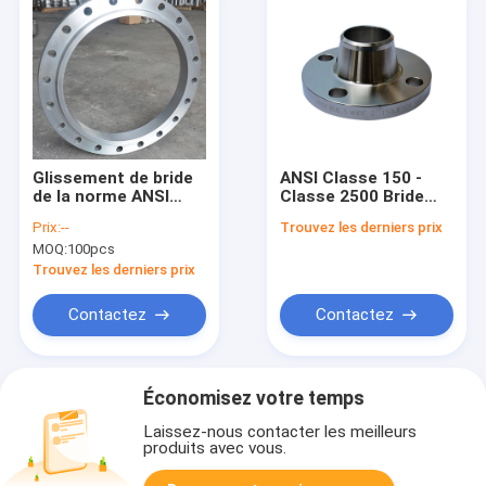
Glissement de bride
ANSI Classe 150 -
de la norme ANSI
Classe 2500 Bride
B16.5 classe 150 sur
Acier doux Face
Prix:
--
Trouvez les derniers prix
le Cs de soudure et
surélevée Peinture
MOQ:
100pcs
l'acier de solides
noire
solubles forgés
Trouvez les derniers prix
Contactez
Contactez
Économisez votre temps
Laissez-nous contacter les meilleurs
produits avec vous.