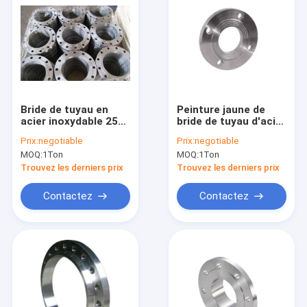
Bride de tuyau en
Peinture jaune de
acier inoxydable 2500
bride de tuyau d'acier
# Ansi B16.5 Asme
inoxydable d'A182
Prix:
negotiable
Prix:
negotiable
B16.47
F304/304l 300#
MOQ:
1Ton
MOQ:
1Ton
Trouvez les derniers prix
Trouvez les derniers prix
Contactez
Contactez
Maison
Produits
Au sujet de nous