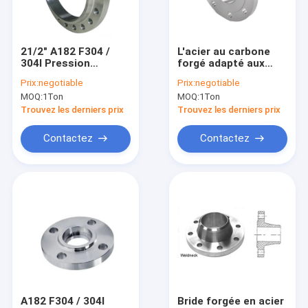
Visite d'usine
Contrôle de qualité
21/2" A182 F304 /
L'acier au carbone
304l Pression
forgé adapté aux
Contactez-nous
nominale de la bride
besoins du client par
Prix:
negotiable
Prix:
negotiable
en acier inoxydable
Odm bride le
MOQ:
1Ton
MOQ:
1Ton
Class150-Class2500
revêtement noir de
Nouvelles
peinture de la norme
Trouvez les derniers prix
Trouvez les derniers prix
ANSI B16.5 Asme
B16.47
Cas
Contactez
Contactez
NORME ANSI B16.5 ASME B16.47 DE BRIDE
BRIDENT EN 1092-1 DIN
BRIDE JIS B2220
GOST 33259 DE BRIDE
A182 F304 / 304l
Bride forgée en acier