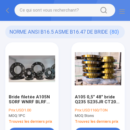
NORME ANSI B16.5 ASME B16.47 DE BRIDE
(80)
Bride filetée A105N
A105 0,5" 48" bride
SORF WNRF BLRF
Q235 S235JR CT20
FLRF Lap Joint Pipe
16MN de visage
Prix:
USD1.00
Prix:
USD1160/TON
Flanges de SWRF
augmentée par cou
MOQ:
1PC
MOQ:
5tons
de Weldind
Trouvez les derniers prix
Trouvez les derniers prix