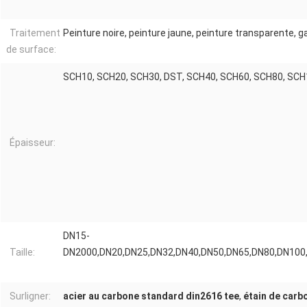
Traitement
Peinture noire, peinture jaune, peinture transparente, g
de surface:
SCH10, SCH20, SCH30, DST, SCH40, SCH60, SCH80, SCH
Épaisseur:
DN15-
Taille:
DN2000,DN20,DN25,DN32,DN40,DN50,DN65,DN80,DN100
Surligner:
acier au carbone standard din2616 tee
,
étain de carb