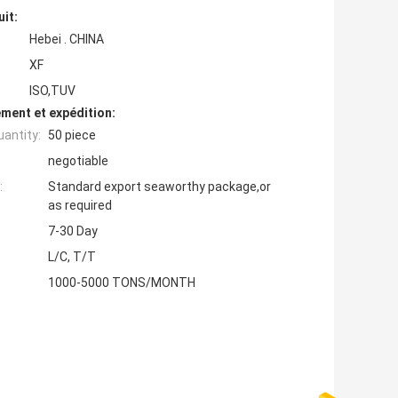
uit:
Hebei . CHINA
XF
ISO,TUV
ment et expédition:
antity:
50 piece
negotiable
:
Standard export seaworthy package,or
as required
7-30 Day
L/C, T/T
1000-5000 TONS/MONTH