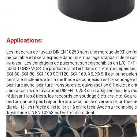
Applications:
Les raccords de tuyaux DIN EN 10253 sont une marque de XF, un fab
négociable et il sera expédié dans un emballage standard de l'export
livraison. Les conditions de paiement sont disponibles en L/C, T/T
5000 TONS/MOIS. Ce produit est offert dans différentes épaisse
SCH60, SCH80, SCH100 SCH120, SCH160, XS, XXS. Il est principalement
centrale nucléaire, etc.La méthode de connexion est le soudage et 
peinture jaune, peinture transparente, galvanisation à froid et à ch
Les raccords de tuyauterie DIN EN 10253 sont adaptés pour les rac
réduisant les étriers, les raccords en soudage à étriers, etc. Ce pr
performance.Il peut répondre aux besoins de diverses industries 
durabilitéIl est facile à installer et à entretenir. Avec sa technolog
tuyauterie DIN EN 10253 est votre choix idéal.