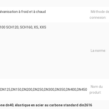
alvanisation à froid et à chaud
Méthode d
connexion:
100 SCH120, SCH160, XS, XXS
La norme:
Nom du
,DN125,DN150,DN200,DN250,DN300,DN350,DN400,DN450
produit:
one dn40
,
élastique en acier au carbone standard din2616