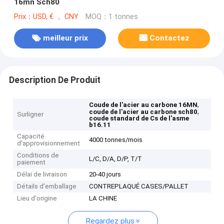
16mn Sch80
Prix：USD, € ， CNY
MOQ：1 tonnes
meilleur prix
Contactez
Description De Produit
,
Coude de l'acier au carbone 16MN
,
coude de l'acier au carbone sch80
Surligner
coude standard de Cs de l'asme
b16.11
Capacité
4000 tonnes/mois
d'approvisionnement
Conditions de
L/C, D/A, D/P, T/T
paiement
Délai de livraison
20-40 jours
Détails d'emballage
CONTREPLAQUÉ CASES/PALLET
Lieu d'origine
LA CHINE
Regardez plus