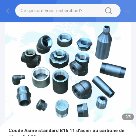
2
/
5
Coude Asme standard B16.11 d'acier au carbone de