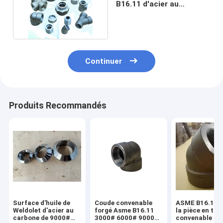
B16.11 d'acier au
carbone de 16mn Sch80
Continuer
Produits Recommandés
Surface d'huile de
Coude convenable
ASME B16.11 a
Weldolet d'acier au
forgé Asme B16.11
la pièce en t
carbone de 9000#
3000# 6000# 9000#
convenable de